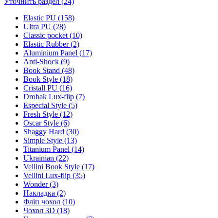
Уточнить раздел (24)
Elastic PU (158)
Ultra PU (28)
Classic pocket (10)
Elastic Rubber (2)
Aluminium Panel (17)
Anti-Shock (9)
Book Stand (48)
Book Style (18)
Cristall PU (16)
Drobak Lux-flip (7)
Especial Style (5)
Fresh Style (12)
Oscar Style (6)
Shaggy Hard (30)
Simple Style (13)
Titanium Panel (14)
Ukrainian (22)
Vellini Book Style (17)
Vellini Lux-flip (35)
Wonder (3)
Накладка (2)
Фліп чохол (10)
Чохол 3D (18)