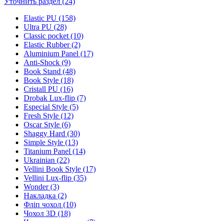
Уточнить раздел (24)
Elastic PU (158)
Ultra PU (28)
Classic pocket (10)
Elastic Rubber (2)
Aluminium Panel (17)
Anti-Shock (9)
Book Stand (48)
Book Style (18)
Cristall PU (16)
Drobak Lux-flip (7)
Especial Style (5)
Fresh Style (12)
Oscar Style (6)
Shaggy Hard (30)
Simple Style (13)
Titanium Panel (14)
Ukrainian (22)
Vellini Book Style (17)
Vellini Lux-flip (35)
Wonder (3)
Накладка (2)
Фліп чохол (10)
Чохол 3D (18)