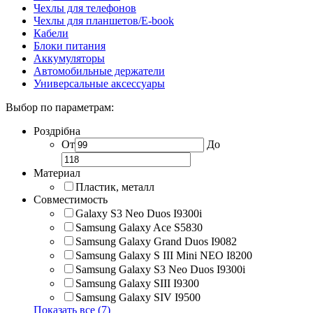
Чехлы для телефонов
Чехлы для планшетов/E-book
Кабели
Блоки питания
Аккумуляторы
Автомобильные держатели
Универсальные аксессуары
Выбор по параметрам:
Роздрібна
От
До
Материал
Пластик, металл
Совместимость
Galaxy S3 Neo Duos I9300i
Samsung Galaxy Ace S5830
Samsung Galaxy Grand Duos I9082
Samsung Galaxy S III Mini NEO I8200
Samsung Galaxy S3 Neo Duos I9300i
Samsung Galaxy SIII I9300
Samsung Galaxy SIV I9500
Показать все (7)