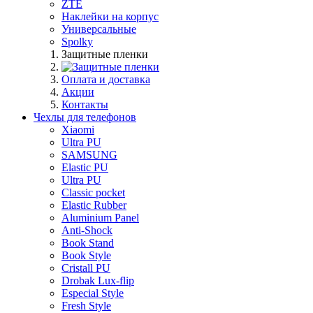
ZTE
Наклейки на корпус
Универсальные
Spolky
Защитные пленки
Оплата и доставка
Акции
Контакты
Чехлы для телефонов
Xiaomi
Ultra PU
SAMSUNG
Elastic PU
Ultra PU
Classic pocket
Elastic Rubber
Aluminium Panel
Anti-Shock
Book Stand
Book Style
Cristall PU
Drobak Lux-flip
Especial Style
Fresh Style