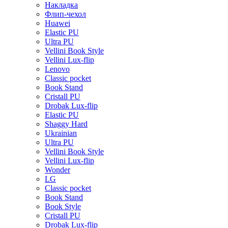
Накладка
Флип-чехол
Huawei
Elastic PU
Ultra PU
Vellini Book Style
Vellini Lux-flip
Lenovo
Classic pocket
Book Stand
Cristall PU
Drobak Lux-flip
Elastic PU
Shaggy Hard
Ukrainian
Ultra PU
Vellini Book Style
Vellini Lux-flip
Wonder
LG
Classic pocket
Book Stand
Book Style
Cristall PU
Drobak Lux-flip