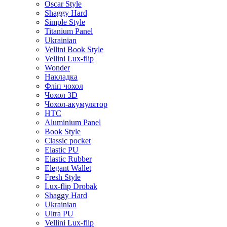
Oscar Style
Shaggy Hard
Simple Style
Titanium Panel
Ukrainian
Vellini Book Style
Vellini Lux-flip
Wonder
Накладка
Фліп чохол
Чохол 3D
Чохол-акумулятор
HTC
Aluminium Panel
Book Style
Classic pocket
Elastic PU
Elastic Rubber
Elegant Wallet
Fresh Style
Lux-flip Drobak
Shaggy Hard
Ukrainian
Ultra PU
Vellini Lux-flip