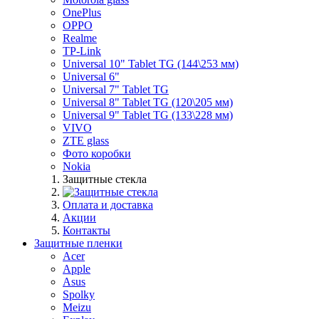
OnePlus
OPPO
Realme
TP-Link
Universal 10" Tablet TG (144\253 мм)
Universal 6"
Universal 7" Tablet TG
Universal 8" Tablet TG (120\205 мм)
Universal 9" Tablet TG (133\228 мм)
VIVO
ZTE glass
Фото коробки
Nokia
Защитные стекла
Оплата и доставка
Акции
Контакты
Защитные пленки
Acer
Apple
Asus
Spolky
Meizu