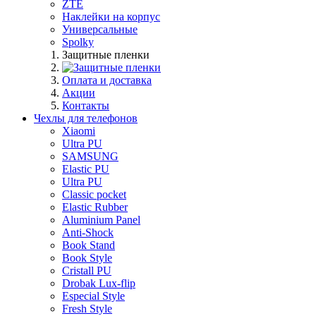
ZTE
Наклейки на корпус
Универсальные
Spolky
Защитные пленки
Оплата и доставка
Акции
Контакты
Чехлы для телефонов
Xiaomi
Ultra PU
SAMSUNG
Elastic PU
Ultra PU
Classic pocket
Elastic Rubber
Aluminium Panel
Anti-Shock
Book Stand
Book Style
Cristall PU
Drobak Lux-flip
Especial Style
Fresh Style