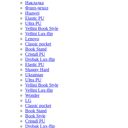
Накладка
Флип-чехол
Huawei
Elastic PU
Ultra PU
Vellini Book Style
Vellini Lux-flip
Lenovo
Classic pocket
Book Stand
Cristall PU
Drobak Lux-flip
Elastic PU
Shaggy Hard
Ukrainian
Ultra PU
Vellini Book Style
Vellini Lux-flip
Wonder
LG
Classic pocket
Book Stand
Book Style
Cristall PU
Drobak Lux-flip