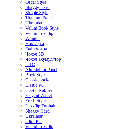
Oscar Style
Shaggy Hard
Simple Style
Titanium Panel
Ukrainian
Vellini Book Style
Vellini Lux-flip
Wonder
Накладка
Фліп чохол
Чохол 3D
Чохол-акумулятор
HTC
Aluminium Panel
Book Style
Classic pocket
Elastic PU
Elastic Rubber
Elegant Wallet
Fresh Style
Lux-flip Drobak
Shaggy Hard
Ukrainian
Ultra PU
Vellini Lux-flip