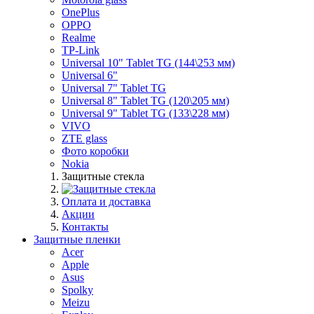
OnePlus
OPPO
Realme
TP-Link
Universal 10" Tablet TG (144\253 мм)
Universal 6"
Universal 7" Tablet TG
Universal 8" Tablet TG (120\205 мм)
Universal 9" Tablet TG (133\228 мм)
VIVO
ZTE glass
Фото коробки
Nokia
Защитные стекла
Оплата и доставка
Акции
Контакты
Защитные пленки
Acer
Apple
Asus
Spolky
Meizu