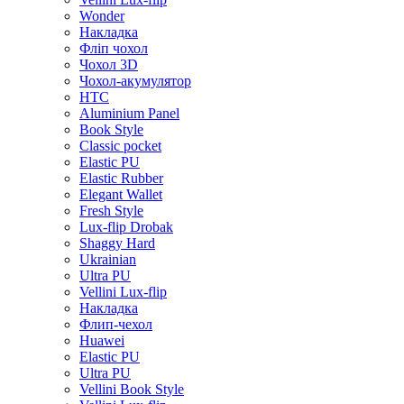
Wonder
Накладка
Фліп чохол
Чохол 3D
Чохол-акумулятор
HTC
Aluminium Panel
Book Style
Classic pocket
Elastic PU
Elastic Rubber
Elegant Wallet
Fresh Style
Lux-flip Drobak
Shaggy Hard
Ukrainian
Ultra PU
Vellini Lux-flip
Накладка
Флип-чехол
Huawei
Elastic PU
Ultra PU
Vellini Book Style