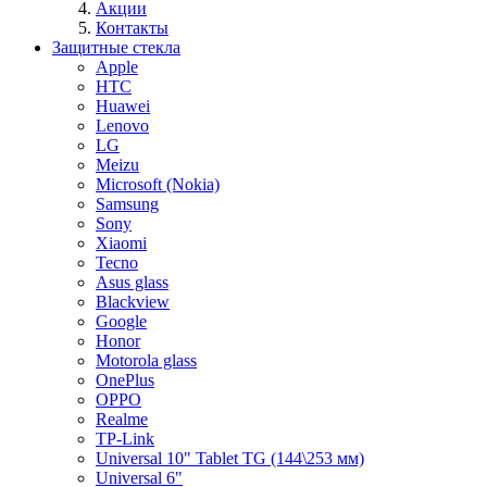
Акции
Контакты
Защитные стекла
Apple
HTC
Huawei
Lenovo
LG
Meizu
Microsoft (Nokia)
Samsung
Sony
Xiaomi
Tecno
Asus glass
Blackview
Google
Honor
Motorola glass
OnePlus
OPPO
Realme
TP-Link
Universal 10" Tablet TG (144\253 мм)
Universal 6"