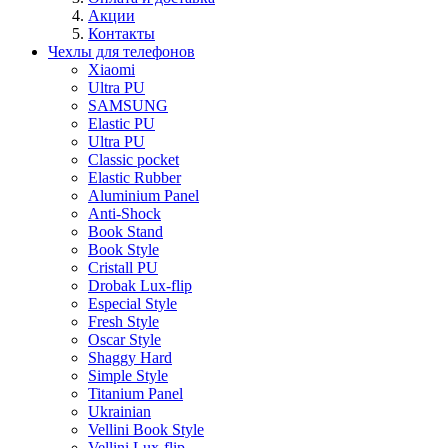
Акции
Контакты
Чехлы для телефонов
Xiaomi
Ultra PU
SAMSUNG
Elastic PU
Ultra PU
Classic pocket
Elastic Rubber
Aluminium Panel
Anti-Shock
Book Stand
Book Style
Cristall PU
Drobak Lux-flip
Especial Style
Fresh Style
Oscar Style
Shaggy Hard
Simple Style
Titanium Panel
Ukrainian
Vellini Book Style
Vellini Lux-flip