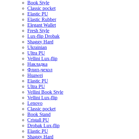
Book Style
Classic pocket
Elastic PU
Elastic Rubber
Elegant Wallet
Fresh Style
Lux-flip Drobak
Shaggy Hard
Ukrainian
Ultra PU
Vellini Lux-flip
Накладка
Флип-чехол
Huawei
Elastic PU
Ultra PU
Vellini Book Style
Vellini Lux-flip
Lenovo
Classic pocket
Book Stand
Cristall PU
Drobak Lux-flip
Elastic PU
Shaggy Hard