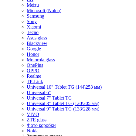
Meizu
Microsoft (Nokia)
Samsung
Sony
Xiaomi
Tecno
Asus glass
Blackview
Google
Honor
Motorola glass
OnePlus
OPPO
Realme
TP-Link
Universal 10" Tablet TG (144\253 мм)
Universal 6"
Universal 7" Tablet TG
Universal 8" Tablet TG (120\205 мм)
Universal 9" Tablet TG (133\228 мм)
VIVO
ZTE glass
Фото коробки
Nokia