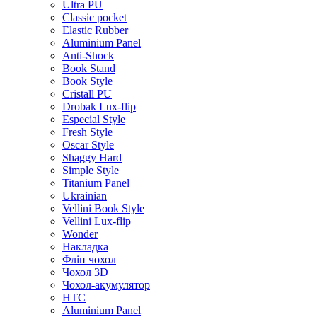
Ultra PU
Classic pocket
Elastic Rubber
Aluminium Panel
Anti-Shock
Book Stand
Book Style
Cristall PU
Drobak Lux-flip
Especial Style
Fresh Style
Oscar Style
Shaggy Hard
Simple Style
Titanium Panel
Ukrainian
Vellini Book Style
Vellini Lux-flip
Wonder
Накладка
Фліп чохол
Чохол 3D
Чохол-акумулятор
HTC
Aluminium Panel