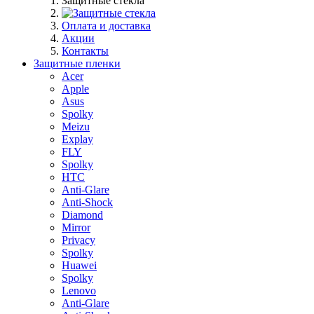
Защитные стекла
Оплата и доставка
Акции
Контакты
Защитные пленки
Acer
Apple
Asus
Spolky
Meizu
Explay
FLY
Spolky
HTC
Anti-Glare
Anti-Shock
Diamond
Mirror
Privacy
Spolky
Huawei
Spolky
Lenovo
Anti-Glare