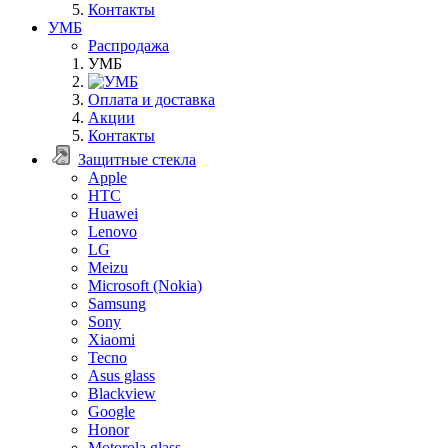
Контакты
УМБ
Распродажа
УМБ
Оплата и доставка
Акции
Контакты
Защитные стекла
Apple
HTC
Huawei
Lenovo
LG
Meizu
Microsoft (Nokia)
Samsung
Sony
Xiaomi
Tecno
Asus glass
Blackview
Google
Honor
Motorola glass