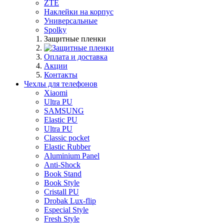
ZTE
Наклейки на корпус
Универсальные
Spolky
Защитные пленки
Оплата и доставка
Акции
Контакты
Чехлы для телефонов
Xiaomi
Ultra PU
SAMSUNG
Elastic PU
Ultra PU
Classic pocket
Elastic Rubber
Aluminium Panel
Anti-Shock
Book Stand
Book Style
Cristall PU
Drobak Lux-flip
Especial Style
Fresh Style