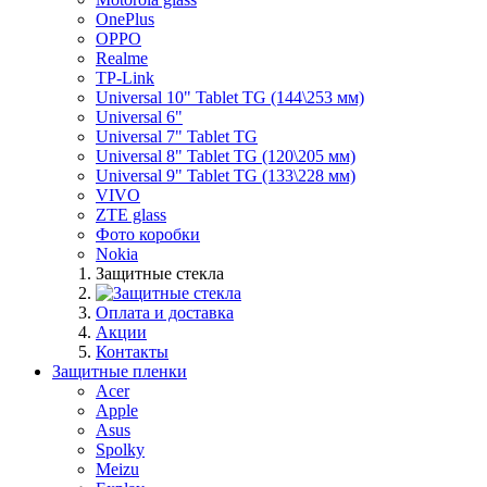
OnePlus
OPPO
Realme
TP-Link
Universal 10" Tablet TG (144\253 мм)
Universal 6"
Universal 7" Tablet TG
Universal 8" Tablet TG (120\205 мм)
Universal 9" Tablet TG (133\228 мм)
VIVO
ZTE glass
Фото коробки
Nokia
Защитные стекла
Оплата и доставка
Акции
Контакты
Защитные пленки
Acer
Apple
Asus
Spolky
Meizu