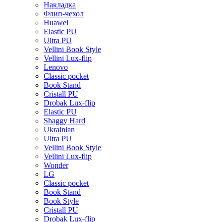
Накладка
Флип-чехол
Huawei
Elastic PU
Ultra PU
Vellini Book Style
Vellini Lux-flip
Lenovo
Classic pocket
Book Stand
Cristall PU
Drobak Lux-flip
Elastic PU
Shaggy Hard
Ukrainian
Ultra PU
Vellini Book Style
Vellini Lux-flip
Wonder
LG
Classic pocket
Book Stand
Book Style
Cristall PU
Drobak Lux-flip