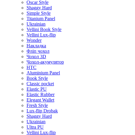
Oscar Style
Shaggy Hard
Simple Style
Titanium Panel
Ukrainian
Vellini Book Style
Vellini Lux-flip
Wonder
Накладка
Фліп чохол
Чохол 3D
Чохол-акумулятор
HTC
Aluminium Panel
Book Style
Classic pocket
Elastic PU
Elastic Rubber
Elegant Wallet
Fresh Style
Lux-flip Drobak
Shaggy Hard
Ukrainian
Ultra PU
Vellini Lux-flip