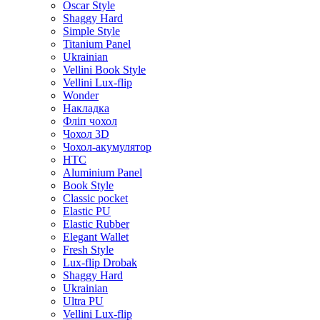
Oscar Style
Shaggy Hard
Simple Style
Titanium Panel
Ukrainian
Vellini Book Style
Vellini Lux-flip
Wonder
Накладка
Фліп чохол
Чохол 3D
Чохол-акумулятор
HTC
Aluminium Panel
Book Style
Classic pocket
Elastic PU
Elastic Rubber
Elegant Wallet
Fresh Style
Lux-flip Drobak
Shaggy Hard
Ukrainian
Ultra PU
Vellini Lux-flip