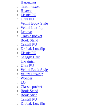
Накладка
Флип-чехол
Huawei
Elastic PU
Ultra PU
Vellini Book Style
Vellini Lux-flip
Lenovo
Classic pocket
Book Stand
Cristall PU
Drobak Lux-flip
Elastic PU
Shaggy Hard
Ukrainian
Ultra PU
Vellini Book Style
Vellini Lux-flip
Wonder
LG
Classic pocket
Book Stand
Book Style
Cristall PU
Drobak Lux-flip