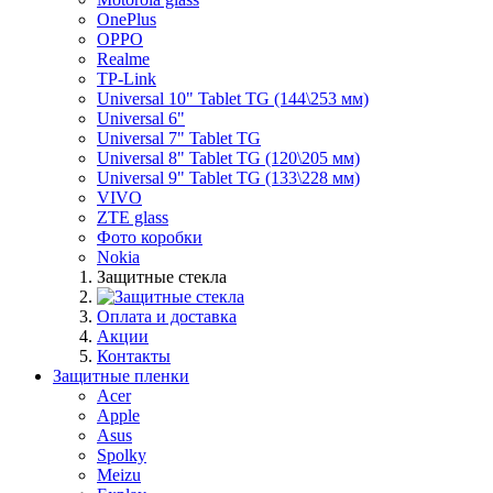
OnePlus
OPPO
Realme
TP-Link
Universal 10" Tablet TG (144\253 мм)
Universal 6"
Universal 7" Tablet TG
Universal 8" Tablet TG (120\205 мм)
Universal 9" Tablet TG (133\228 мм)
VIVO
ZTE glass
Фото коробки
Nokia
Защитные стекла
Оплата и доставка
Акции
Контакты
Защитные пленки
Acer
Apple
Asus
Spolky
Meizu