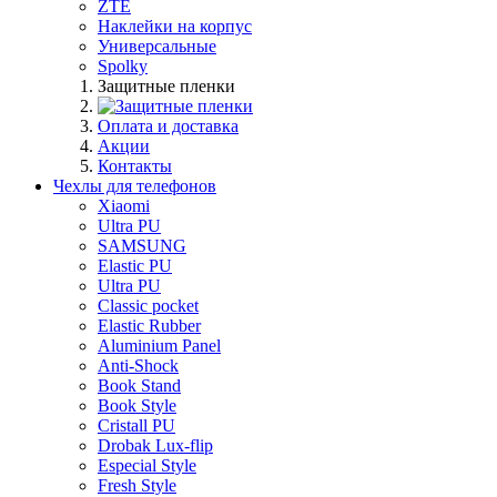
ZTE
Наклейки на корпус
Универсальные
Spolky
Защитные пленки
Оплата и доставка
Акции
Контакты
Чехлы для телефонов
Xiaomi
Ultra PU
SAMSUNG
Elastic PU
Ultra PU
Classic pocket
Elastic Rubber
Aluminium Panel
Anti-Shock
Book Stand
Book Style
Cristall PU
Drobak Lux-flip
Especial Style
Fresh Style