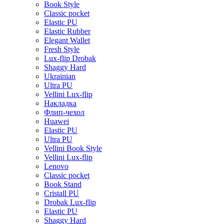
Book Style
Classic pocket
Elastic PU
Elastic Rubber
Elegant Wallet
Fresh Style
Lux-flip Drobak
Shaggy Hard
Ukrainian
Ultra PU
Vellini Lux-flip
Накладка
Флип-чехол
Huawei
Elastic PU
Ultra PU
Vellini Book Style
Vellini Lux-flip
Lenovo
Classic pocket
Book Stand
Cristall PU
Drobak Lux-flip
Elastic PU
Shaggy Hard