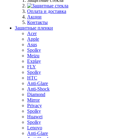
Защитные стекла
Оплата и доставка
Акции
Контакты
Защитные пленки
Acer
Apple
Asus
Spolky
Meizu
Explay
FLY
Spolky
HTC
Anti-Glare
Anti-Shock
Diamond
Mirror
Privacy
Spolky
Huawei
Spolky
Lenovo
Anti-Glare