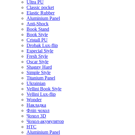
Ultra PU
Classic pocket
Elastic Rubber
Aluminium Panel
Anti-Shock
Book Stand
Book Style
Cristall PU
Drobak Lux-flip
Especial Style
Fresh Style
Oscar Style
Shaggy Hard
Simple Style
Titanium Panel
Ukrainian
Vellini Book Style
Vellini Lux-flip
Wonder
Накладка
Фліп чохол
Чохол 3D
Чохол-акумулятор
HTC
Aluminium Panel