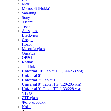
Meizu
Microsoft (Nokia)
Samsung
Sony
Xiaomi
Tecno
Asus glass
Blackview
Google
Honor
Motorola glass
OnePlus
OPPO
Realme
TP-Link
Universal 10" Tablet TG (144\253 мм)
Universal 6"
Universal 7" Tablet TG
Universal 8" Tablet TG (120\205 мм)
Universal 9" Tablet TG (133\228 мм)
VIVO
ZTE glass
Фото коробки
Nokia