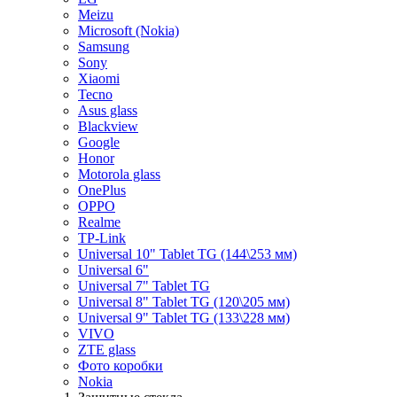
Meizu
Microsoft (Nokia)
Samsung
Sony
Xiaomi
Tecno
Asus glass
Blackview
Google
Honor
Motorola glass
OnePlus
OPPO
Realme
TP-Link
Universal 10" Tablet TG (144\253 мм)
Universal 6"
Universal 7" Tablet TG
Universal 8" Tablet TG (120\205 мм)
Universal 9" Tablet TG (133\228 мм)
VIVO
ZTE glass
Фото коробки
Nokia