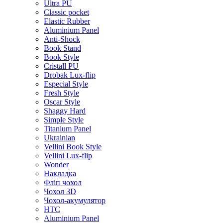
Ultra PU
Classic pocket
Elastic Rubber
Aluminium Panel
Anti-Shock
Book Stand
Book Style
Cristall PU
Drobak Lux-flip
Especial Style
Fresh Style
Oscar Style
Shaggy Hard
Simple Style
Titanium Panel
Ukrainian
Vellini Book Style
Vellini Lux-flip
Wonder
Накладка
Фліп чохол
Чохол 3D
Чохол-акумулятор
HTC
Aluminium Panel