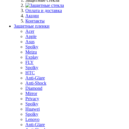
Защитные стекла
Оплата и доставка
Акции
Контакты
Защитные пленки
Acer
Apple
Asus
Spolky
Meizu
Explay
FLY
Spolky
HTC
Anti-Glare
Anti-Shock
Diamond
Mirror
Privacy
Spolky
Huawei
Spolky
Lenovo
Anti-Glare