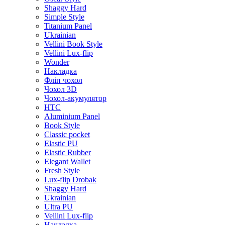
Shaggy Hard
Simple Style
Titanium Panel
Ukrainian
Vellini Book Style
Vellini Lux-flip
Wonder
Накладка
Фліп чохол
Чохол 3D
Чохол-акумулятор
HTC
Aluminium Panel
Book Style
Classic pocket
Elastic PU
Elastic Rubber
Elegant Wallet
Fresh Style
Lux-flip Drobak
Shaggy Hard
Ukrainian
Ultra PU
Vellini Lux-flip
Накладка