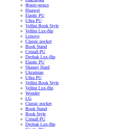
Флип-чехол
Huawei
Elastic PU
Ultra PU
Vellini Book Style
Vellini Lux-flip
Lenovo
Classic pocket
Book Stand
Cristall PU
Drobak Lux-flip
Elastic PU
Shaggy Hard
Ukrainian
Ultra PU
Vellini Book Style
Vellini Lux-flip
Wonder
LG
Classic pocket
Book Stand
Book Style
Cristall PU
Drobak Lux-flip