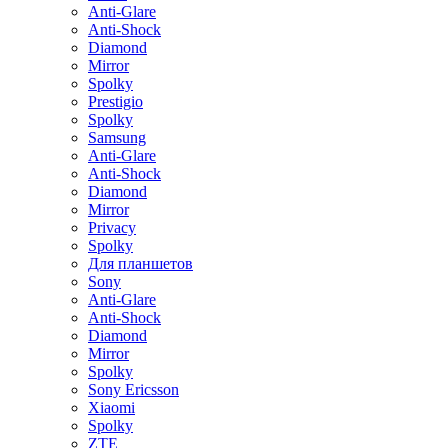
Anti-Glare
Anti-Shock
Diamond
Mirror
Spolky
Prestigio
Spolky
Samsung
Anti-Glare
Anti-Shock
Diamond
Mirror
Privacy
Spolky
Для планшетов
Sony
Anti-Glare
Anti-Shock
Diamond
Mirror
Spolky
Sony Ericsson
Xiaomi
Spolky
ZTE