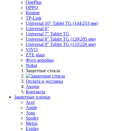
OnePlus
OPPO
Realme
TP-Link
Universal 10" Tablet TG (144\253 мм)
Universal 6"
Universal 7" Tablet TG
Universal 8" Tablet TG (120\205 мм)
Universal 9" Tablet TG (133\228 мм)
VIVO
ZTE glass
Фото коробки
Nokia
Защитные стекла
Оплата и доставка
Акции
Контакты
Защитные пленки
Acer
Apple
Asus
Spolky
Meizu
Explay