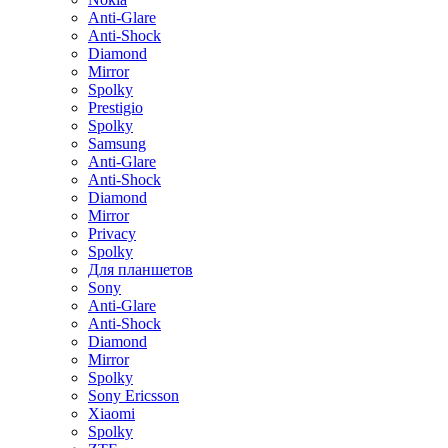
Anti-Glare
Anti-Shock
Diamond
Mirror
Spolky
Prestigio
Spolky
Samsung
Anti-Glare
Anti-Shock
Diamond
Mirror
Privacy
Spolky
Для планшетов
Sony
Anti-Glare
Anti-Shock
Diamond
Mirror
Spolky
Sony Ericsson
Xiaomi
Spolky