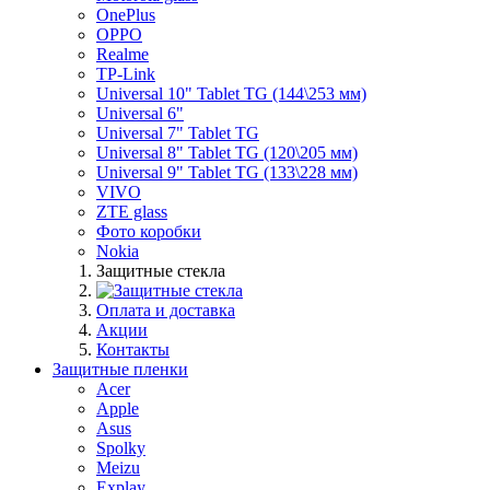
OnePlus
OPPO
Realme
TP-Link
Universal 10" Tablet TG (144\253 мм)
Universal 6"
Universal 7" Tablet TG
Universal 8" Tablet TG (120\205 мм)
Universal 9" Tablet TG (133\228 мм)
VIVO
ZTE glass
Фото коробки
Nokia
Защитные стекла
Оплата и доставка
Акции
Контакты
Защитные пленки
Acer
Apple
Asus
Spolky
Meizu
Explay