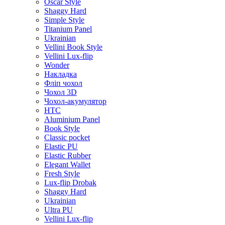
Oscar Style
Shaggy Hard
Simple Style
Titanium Panel
Ukrainian
Vellini Book Style
Vellini Lux-flip
Wonder
Накладка
Фліп чохол
Чохол 3D
Чохол-акумулятор
HTC
Aluminium Panel
Book Style
Classic pocket
Elastic PU
Elastic Rubber
Elegant Wallet
Fresh Style
Lux-flip Drobak
Shaggy Hard
Ukrainian
Ultra PU
Vellini Lux-flip