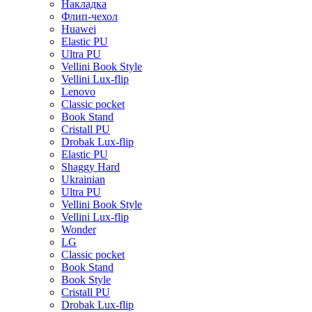
Накладка
Флип-чехол
Huawei
Elastic PU
Ultra PU
Vellini Book Style
Vellini Lux-flip
Lenovo
Classic pocket
Book Stand
Cristall PU
Drobak Lux-flip
Elastic PU
Shaggy Hard
Ukrainian
Ultra PU
Vellini Book Style
Vellini Lux-flip
Wonder
LG
Classic pocket
Book Stand
Book Style
Cristall PU
Drobak Lux-flip