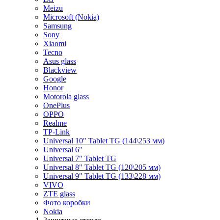
Meizu
Microsoft (Nokia)
Samsung
Sony
Xiaomi
Tecno
Asus glass
Blackview
Google
Honor
Motorola glass
OnePlus
OPPO
Realme
TP-Link
Universal 10" Tablet TG (144\253 мм)
Universal 6"
Universal 7" Tablet TG
Universal 8" Tablet TG (120\205 мм)
Universal 9" Tablet TG (133\228 мм)
VIVO
ZTE glass
Фото коробки
Nokia