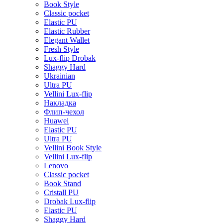
Book Style
Classic pocket
Elastic PU
Elastic Rubber
Elegant Wallet
Fresh Style
Lux-flip Drobak
Shaggy Hard
Ukrainian
Ultra PU
Vellini Lux-flip
Накладка
Флип-чехол
Huawei
Elastic PU
Ultra PU
Vellini Book Style
Vellini Lux-flip
Lenovo
Classic pocket
Book Stand
Cristall PU
Drobak Lux-flip
Elastic PU
Shaggy Hard