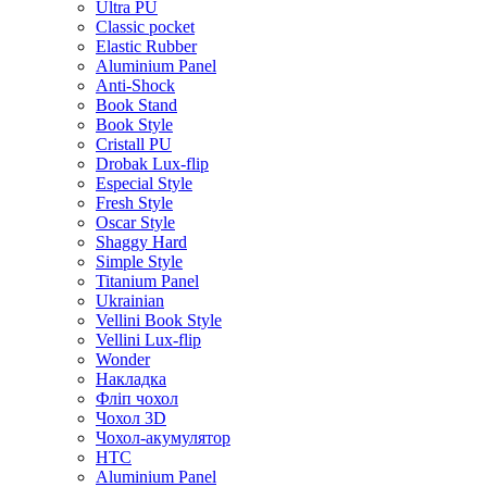
Ultra PU
Classic pocket
Elastic Rubber
Aluminium Panel
Anti-Shock
Book Stand
Book Style
Cristall PU
Drobak Lux-flip
Especial Style
Fresh Style
Oscar Style
Shaggy Hard
Simple Style
Titanium Panel
Ukrainian
Vellini Book Style
Vellini Lux-flip
Wonder
Накладка
Фліп чохол
Чохол 3D
Чохол-акумулятор
HTC
Aluminium Panel