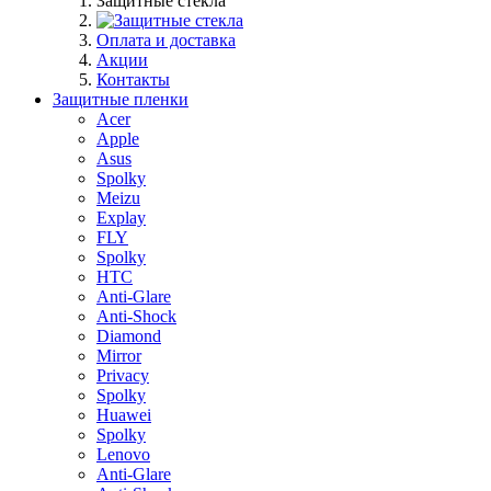
Защитные стекла
Оплата и доставка
Акции
Контакты
Защитные пленки
Acer
Apple
Asus
Spolky
Meizu
Explay
FLY
Spolky
HTC
Anti-Glare
Anti-Shock
Diamond
Mirror
Privacy
Spolky
Huawei
Spolky
Lenovo
Anti-Glare