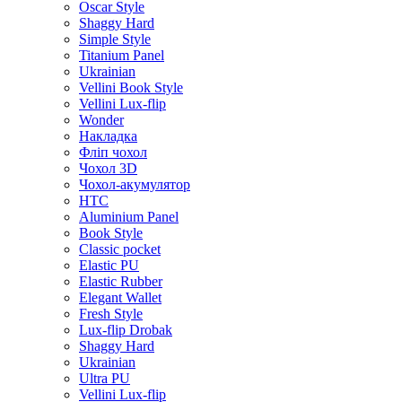
Oscar Style
Shaggy Hard
Simple Style
Titanium Panel
Ukrainian
Vellini Book Style
Vellini Lux-flip
Wonder
Накладка
Фліп чохол
Чохол 3D
Чохол-акумулятор
HTC
Aluminium Panel
Book Style
Classic pocket
Elastic PU
Elastic Rubber
Elegant Wallet
Fresh Style
Lux-flip Drobak
Shaggy Hard
Ukrainian
Ultra PU
Vellini Lux-flip