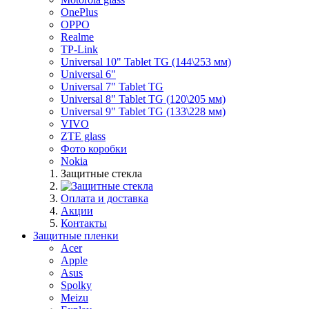
OnePlus
OPPO
Realme
TP-Link
Universal 10" Tablet TG (144\253 мм)
Universal 6"
Universal 7" Tablet TG
Universal 8" Tablet TG (120\205 мм)
Universal 9" Tablet TG (133\228 мм)
VIVO
ZTE glass
Фото коробки
Nokia
Защитные стекла
Оплата и доставка
Акции
Контакты
Защитные пленки
Acer
Apple
Asus
Spolky
Meizu