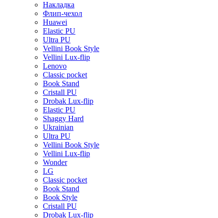
Накладка
Флип-чехол
Huawei
Elastic PU
Ultra PU
Vellini Book Style
Vellini Lux-flip
Lenovo
Classic pocket
Book Stand
Cristall PU
Drobak Lux-flip
Elastic PU
Shaggy Hard
Ukrainian
Ultra PU
Vellini Book Style
Vellini Lux-flip
Wonder
LG
Classic pocket
Book Stand
Book Style
Cristall PU
Drobak Lux-flip