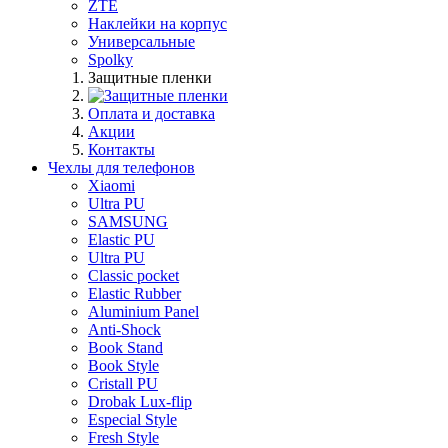
ZTE
Наклейки на корпус
Универсальные
Spolky
Защитные пленки
Оплата и доставка
Акции
Контакты
Чехлы для телефонов
Xiaomi
Ultra PU
SAMSUNG
Elastic PU
Ultra PU
Classic pocket
Elastic Rubber
Aluminium Panel
Anti-Shock
Book Stand
Book Style
Cristall PU
Drobak Lux-flip
Especial Style
Fresh Style