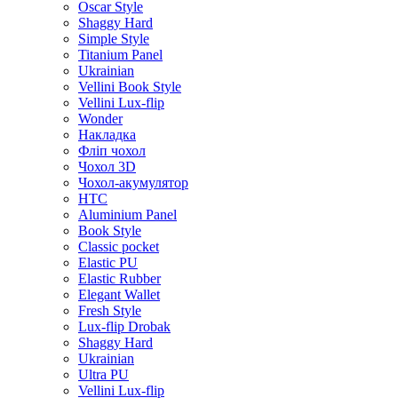
Oscar Style
Shaggy Hard
Simple Style
Titanium Panel
Ukrainian
Vellini Book Style
Vellini Lux-flip
Wonder
Накладка
Фліп чохол
Чохол 3D
Чохол-акумулятор
HTC
Aluminium Panel
Book Style
Classic pocket
Elastic PU
Elastic Rubber
Elegant Wallet
Fresh Style
Lux-flip Drobak
Shaggy Hard
Ukrainian
Ultra PU
Vellini Lux-flip