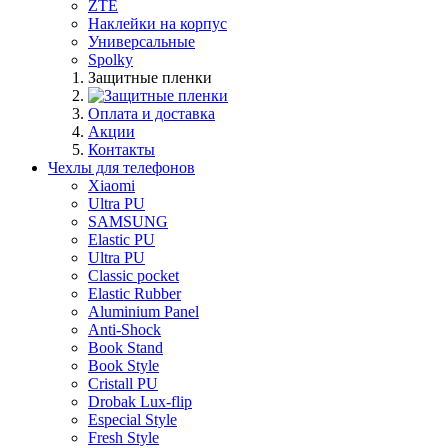
ZTE
Наклейки на корпус
Универсальные
Spolky
Защитные пленки
Оплата и доставка
Акции
Контакты
Чехлы для телефонов
Xiaomi
Ultra PU
SAMSUNG
Elastic PU
Ultra PU
Classic pocket
Elastic Rubber
Aluminium Panel
Anti-Shock
Book Stand
Book Style
Cristall PU
Drobak Lux-flip
Especial Style
Fresh Style