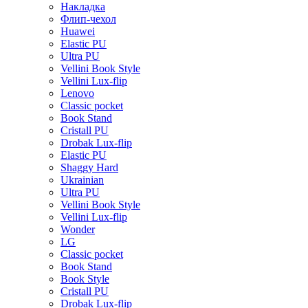
Накладка
Флип-чехол
Huawei
Elastic PU
Ultra PU
Vellini Book Style
Vellini Lux-flip
Lenovo
Classic pocket
Book Stand
Cristall PU
Drobak Lux-flip
Elastic PU
Shaggy Hard
Ukrainian
Ultra PU
Vellini Book Style
Vellini Lux-flip
Wonder
LG
Classic pocket
Book Stand
Book Style
Cristall PU
Drobak Lux-flip