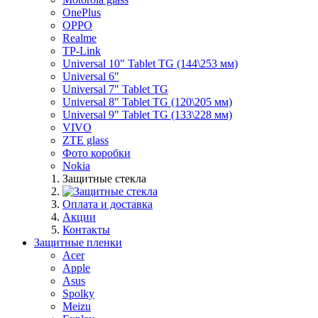
OnePlus
OPPO
Realme
TP-Link
Universal 10" Tablet TG (144\253 мм)
Universal 6"
Universal 7" Tablet TG
Universal 8" Tablet TG (120\205 мм)
Universal 9" Tablet TG (133\228 мм)
VIVO
ZTE glass
Фото коробки
Nokia
Защитные стекла
Оплата и доставка
Акции
Контакты
Защитные пленки
Acer
Apple
Asus
Spolky
Meizu