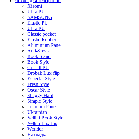
Чехлы для телефонов
Xiaomi
Ultra PU
SAMSUNG
Elastic PU
Ultra PU
Classic pocket
Elastic Rubber
Aluminium Panel
Anti-Shock
Book Stand
Book Style
Cristall PU
Drobak Lux-flip
Especial Style
Fresh Style
Oscar Style
Shaggy Hard
Simple Style
Titanium Panel
Ukrainian
Vellini Book Style
Vellini Lux-flip
Wonder
Накладка