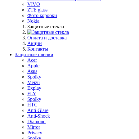
VIVO
ZTE glass
Фото коробки
Nokia
Защитные стекла
Оплата и доставка
Акции
Контакты
Защитные пленки
Acer
Apple
Asus
Spolky
Meizu
Explay
FLY
Spolky
HTC
Anti-Glare
Anti-Shock
Diamond
Mirror
Privacy
Spolky