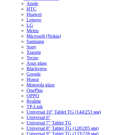
Apple
HTC
Huawei
Lenovo
LG
Meizu
Microsoft (Nokia)
Samsung
Sony
Xiaomi
Tecno
Asus glass
Blackview
Google
Honor
Motorola glass
OnePlus
OPPO
Realme
TP-Link
Universal 10" Tablet TG (144\253 мм)
Universal 6"
Universal 7" Tablet TG
Universal 8" Tablet TG (120\205 мм)
Universal 9" Tablet TG (133\228 мм)