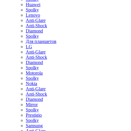
Huawei
Spolky
Lenovo
Anti-Glare
Anti-Shock
Diamond
Spolky
Для планшетов
LG
Anti-Glare
Anti-Shock
Diamond
Spolky
Motorola
Spolky
Nokia
Anti-Glare
Anti-Shock
Diamond
Mirror
Spolky
Prestigio
Spolky
Samsung
Anti-Glare