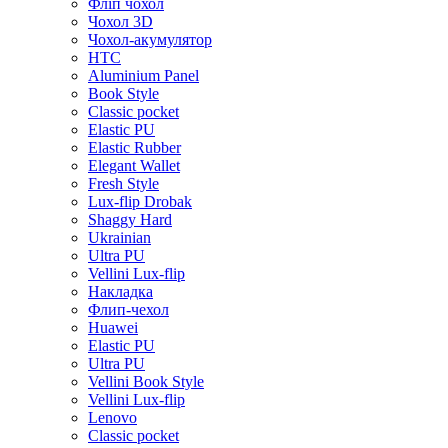
Фліп чохол
Чохол 3D
Чохол-акумулятор
HTC
Aluminium Panel
Book Style
Classic pocket
Elastic PU
Elastic Rubber
Elegant Wallet
Fresh Style
Lux-flip Drobak
Shaggy Hard
Ukrainian
Ultra PU
Vellini Lux-flip
Накладка
Флип-чехол
Huawei
Elastic PU
Ultra PU
Vellini Book Style
Vellini Lux-flip
Lenovo
Classic pocket