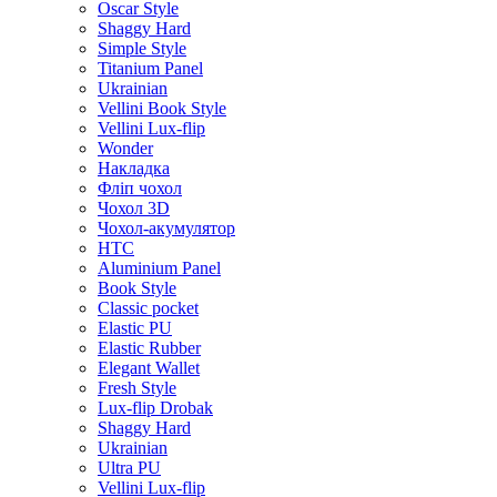
Oscar Style
Shaggy Hard
Simple Style
Titanium Panel
Ukrainian
Vellini Book Style
Vellini Lux-flip
Wonder
Накладка
Фліп чохол
Чохол 3D
Чохол-акумулятор
HTC
Aluminium Panel
Book Style
Classic pocket
Elastic PU
Elastic Rubber
Elegant Wallet
Fresh Style
Lux-flip Drobak
Shaggy Hard
Ukrainian
Ultra PU
Vellini Lux-flip