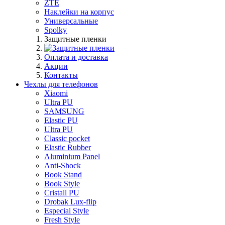
ZTE
Наклейки на корпус
Универсальные
Spolky
Защитные пленки
Оплата и доставка
Акции
Контакты
Чехлы для телефонов
Xiaomi
Ultra PU
SAMSUNG
Elastic PU
Ultra PU
Classic pocket
Elastic Rubber
Aluminium Panel
Anti-Shock
Book Stand
Book Style
Cristall PU
Drobak Lux-flip
Especial Style
Fresh Style