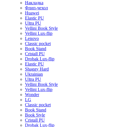
Накладка
Флип-чехол
Huawei
Elastic PU
Ultra PU
Vellini Book Style
Vellini Lux-flip
Lenovo
Classic pocket
Book Stand
Cristall PU
Drobak Lux-flip
Elastic PU
Shaggy Hard
Ukrainian
Ultra PU
Vellini Book Style
Vellini Lux-flip
Wonder
LG
Classic pocket
Book Stand
Book Style
Cristall PU
Drobak Lux-flip