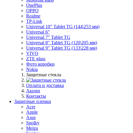
OnePlus
OPPO
Realme
TP-Link
Universal 10" Tablet TG (144\253 мм)
Universal 6"
Universal 7" Tablet TG
Universal 8" Tablet TG (120\205 мм)
Universal 9" Tablet TG (133\228 мм)
VIVO
ZTE glass
Фото коробки
Nokia
Защитные стекла
Оплата и доставка
Акции
Контакты
Защитные пленки
Acer
Apple
Asus
Spolky
Meizu