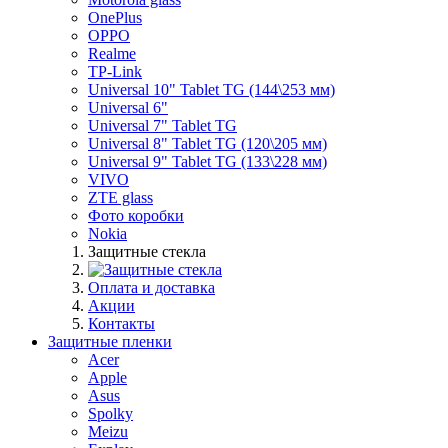
OnePlus
OPPO
Realme
TP-Link
Universal 10" Tablet TG (144\253 мм)
Universal 6"
Universal 7" Tablet TG
Universal 8" Tablet TG (120\205 мм)
Universal 9" Tablet TG (133\228 мм)
VIVO
ZTE glass
Фото коробки
Nokia
Защитные стекла
Оплата и доставка
Акции
Контакты
Защитные пленки
Acer
Apple
Asus
Spolky
Meizu