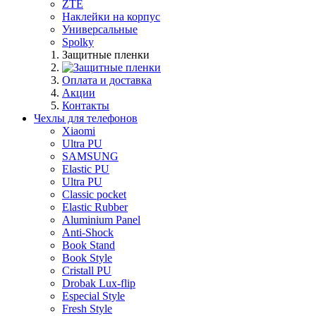
ZTE
Наклейки на корпус
Универсальные
Spolky
Защитные пленки
Оплата и доставка
Акции
Контакты
Чехлы для телефонов
Xiaomi
Ultra PU
SAMSUNG
Elastic PU
Ultra PU
Classic pocket
Elastic Rubber
Aluminium Panel
Anti-Shock
Book Stand
Book Style
Cristall PU
Drobak Lux-flip
Especial Style
Fresh Style