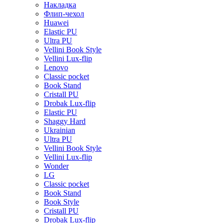
Накладка
Флип-чехол
Huawei
Elastic PU
Ultra PU
Vellini Book Style
Vellini Lux-flip
Lenovo
Classic pocket
Book Stand
Cristall PU
Drobak Lux-flip
Elastic PU
Shaggy Hard
Ukrainian
Ultra PU
Vellini Book Style
Vellini Lux-flip
Wonder
LG
Classic pocket
Book Stand
Book Style
Cristall PU
Drobak Lux-flip