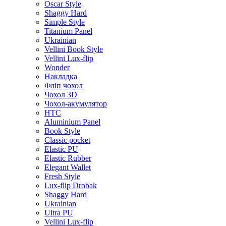
Oscar Style
Shaggy Hard
Simple Style
Titanium Panel
Ukrainian
Vellini Book Style
Vellini Lux-flip
Wonder
Накладка
Фліп чохол
Чохол 3D
Чохол-акумулятор
HTC
Aluminium Panel
Book Style
Classic pocket
Elastic PU
Elastic Rubber
Elegant Wallet
Fresh Style
Lux-flip Drobak
Shaggy Hard
Ukrainian
Ultra PU
Vellini Lux-flip