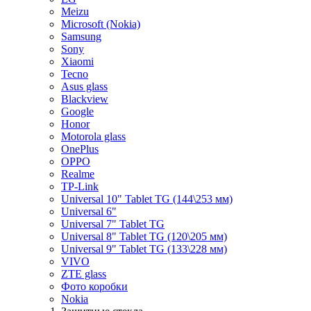
Meizu
Microsoft (Nokia)
Samsung
Sony
Xiaomi
Tecno
Asus glass
Blackview
Google
Honor
Motorola glass
OnePlus
OPPO
Realme
TP-Link
Universal 10" Tablet TG (144\253 мм)
Universal 6"
Universal 7" Tablet TG
Universal 8" Tablet TG (120\205 мм)
Universal 9" Tablet TG (133\228 мм)
VIVO
ZTE glass
Фото коробки
Nokia