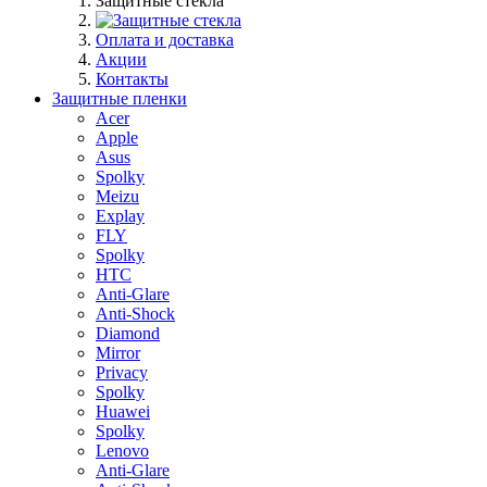
Защитные стекла
Оплата и доставка
Акции
Контакты
Защитные пленки
Acer
Apple
Asus
Spolky
Meizu
Explay
FLY
Spolky
HTC
Anti-Glare
Anti-Shock
Diamond
Mirror
Privacy
Spolky
Huawei
Spolky
Lenovo
Anti-Glare