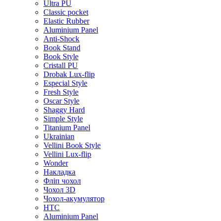
Ultra PU
Classic pocket
Elastic Rubber
Aluminium Panel
Anti-Shock
Book Stand
Book Style
Cristall PU
Drobak Lux-flip
Especial Style
Fresh Style
Oscar Style
Shaggy Hard
Simple Style
Titanium Panel
Ukrainian
Vellini Book Style
Vellini Lux-flip
Wonder
Накладка
Фліп чохол
Чохол 3D
Чохол-акумулятор
HTC
Aluminium Panel