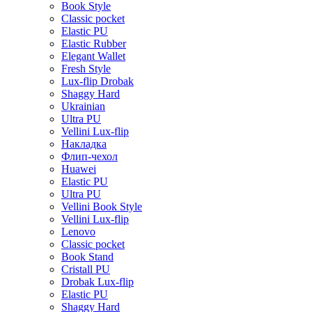
Book Style
Classic pocket
Elastic PU
Elastic Rubber
Elegant Wallet
Fresh Style
Lux-flip Drobak
Shaggy Hard
Ukrainian
Ultra PU
Vellini Lux-flip
Накладка
Флип-чехол
Huawei
Elastic PU
Ultra PU
Vellini Book Style
Vellini Lux-flip
Lenovo
Classic pocket
Book Stand
Cristall PU
Drobak Lux-flip
Elastic PU
Shaggy Hard