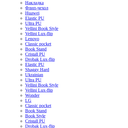
Накладка
Флип-чехол
Huawei
Elastic PU
Ultra PU
Vellini Book Style
Vellini Lux-flip
Lenovo
Classic pocket
Book Stand
Cristall PU
Drobak Lux-flip
Elastic PU
Shaggy Hard
Ukrainian
Ultra PU
Vellini Book Style
Vellini Lux-flip
Wonder
LG
Classic pocket
Book Stand
Book Style
Cristall PU
Drobak Lux-flip