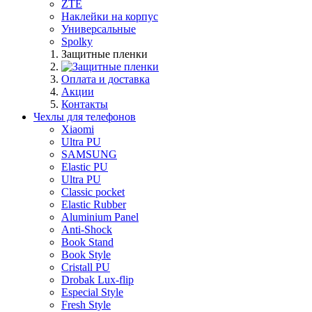
ZTE
Наклейки на корпус
Универсальные
Spolky
Защитные пленки
Оплата и доставка
Акции
Контакты
Чехлы для телефонов
Xiaomi
Ultra PU
SAMSUNG
Elastic PU
Ultra PU
Classic pocket
Elastic Rubber
Aluminium Panel
Anti-Shock
Book Stand
Book Style
Cristall PU
Drobak Lux-flip
Especial Style
Fresh Style