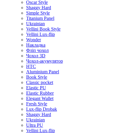
Oscar Style
Shaggy Hard
Simple Style
Titanium Panel
Ukrainian
Vellini Book Style
Vellini Lux-flip
Wonder
Накладка
Фліп чохол
Чохол 3D
Чохол-акумулятор
HTC
Aluminium Panel
Book Style
Classic pocket
Elastic PU
Elastic Rubber
Elegant Wallet
Fresh Style
Lux-flip Drobak
Shaggy Hard
Ukrainian
Ultra PU
Vellini Lux-flip