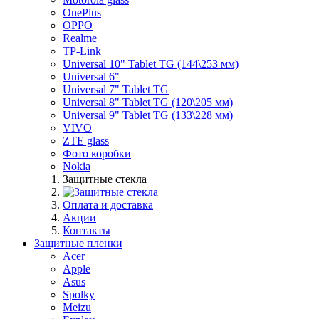
OnePlus
OPPO
Realme
TP-Link
Universal 10" Tablet TG (144\253 мм)
Universal 6"
Universal 7" Tablet TG
Universal 8" Tablet TG (120\205 мм)
Universal 9" Tablet TG (133\228 мм)
VIVO
ZTE glass
Фото коробки
Nokia
Защитные стекла
Оплата и доставка
Акции
Контакты
Защитные пленки
Acer
Apple
Asus
Spolky
Meizu