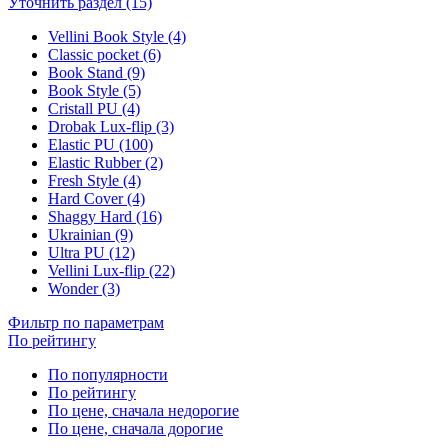
Уточнить раздел (15)
Vellini Book Style (4)
Classic pocket (6)
Book Stand (9)
Book Style (5)
Cristall PU (4)
Drobak Lux-flip (3)
Elastic PU (100)
Elastic Rubber (2)
Fresh Style (4)
Hard Cover (4)
Shaggy Hard (16)
Ukrainian (9)
Ultra PU (12)
Vellini Lux-flip (22)
Wonder (3)
Фильтр по параметрам
По рейтингу
По популярности
По рейтингу
По цене, сначала недорогие
По цене, сначала дорогие