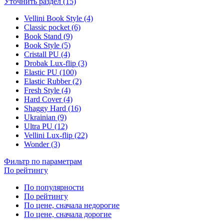
Уточнить раздел (15)
Vellini Book Style (4)
Classic pocket (6)
Book Stand (9)
Book Style (5)
Cristall PU (4)
Drobak Lux-flip (3)
Elastic PU (100)
Elastic Rubber (2)
Fresh Style (4)
Hard Cover (4)
Shaggy Hard (16)
Ukrainian (9)
Ultra PU (12)
Vellini Lux-flip (22)
Wonder (3)
Фильтр по параметрам
По рейтингу
По популярности
По рейтингу
По цене, сначала недорогие
По цене, сначала дорогие