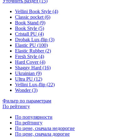
Уточнить раздел (15)
Vellini Book Style (4)
Classic pocket (6)
Book Stand (9)
Book Style (5)
Cristall PU (4)
Drobak Lux-flip (3)
Elastic PU (100)
Elastic Rubber (2)
Fresh Style (4)
Hard Cover (4)
Shaggy Hard (16)
Ukrainian (9)
Ultra PU (12)
Vellini Lux-flip (22)
Wonder (3)
Фильтр по параметрам
По рейтингу
По популярности
По рейтингу
По цене, сначала недорогие
По цене, сначала дорогие