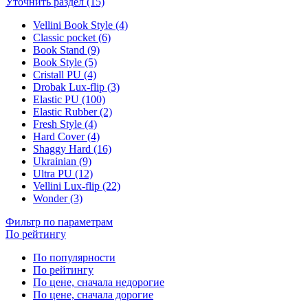
Уточнить раздел (15)
Vellini Book Style (4)
Classic pocket (6)
Book Stand (9)
Book Style (5)
Cristall PU (4)
Drobak Lux-flip (3)
Elastic PU (100)
Elastic Rubber (2)
Fresh Style (4)
Hard Cover (4)
Shaggy Hard (16)
Ukrainian (9)
Ultra PU (12)
Vellini Lux-flip (22)
Wonder (3)
Фильтр по параметрам
По рейтингу
По популярности
По рейтингу
По цене, сначала недорогие
По цене, сначала дорогие