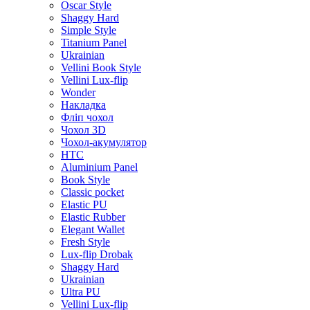
Oscar Style
Shaggy Hard
Simple Style
Titanium Panel
Ukrainian
Vellini Book Style
Vellini Lux-flip
Wonder
Накладка
Фліп чохол
Чохол 3D
Чохол-акумулятор
HTC
Aluminium Panel
Book Style
Classic pocket
Elastic PU
Elastic Rubber
Elegant Wallet
Fresh Style
Lux-flip Drobak
Shaggy Hard
Ukrainian
Ultra PU
Vellini Lux-flip