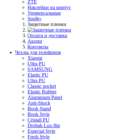
ZTE
Наклейки на корпус
Универсальные
Spolky
Защитные пленки
Оплата и доставка
Акции
Контакты
Чехлы для телефонов
Xiaomi
Ultra PU
SAMSUNG
Elastic PU
Ultra PU
Classic pocket
Elastic Rubber
Aluminium Panel
Anti-Shock
Book Stand
Book Style
Cristall PU
Drobak Lux-flip
Especial Style
Fresh Style