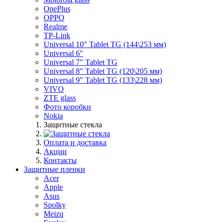
OnePlus
OPPO
Realme
TP-Link
Universal 10" Tablet TG (144\253 мм)
Universal 6"
Universal 7" Tablet TG
Universal 8" Tablet TG (120\205 мм)
Universal 9" Tablet TG (133\228 мм)
VIVO
ZTE glass
Фото коробки
Nokia
Защитные стекла
Оплата и доставка
Акции
Контакты
Защитные пленки
Acer
Apple
Asus
Spolky
Meizu