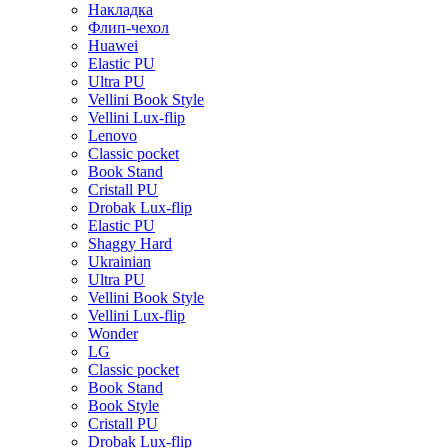
Накладка
Флип-чехол
Huawei
Elastic PU
Ultra PU
Vellini Book Style
Vellini Lux-flip
Lenovo
Classic pocket
Book Stand
Cristall PU
Drobak Lux-flip
Elastic PU
Shaggy Hard
Ukrainian
Ultra PU
Vellini Book Style
Vellini Lux-flip
Wonder
LG
Classic pocket
Book Stand
Book Style
Cristall PU
Drobak Lux-flip