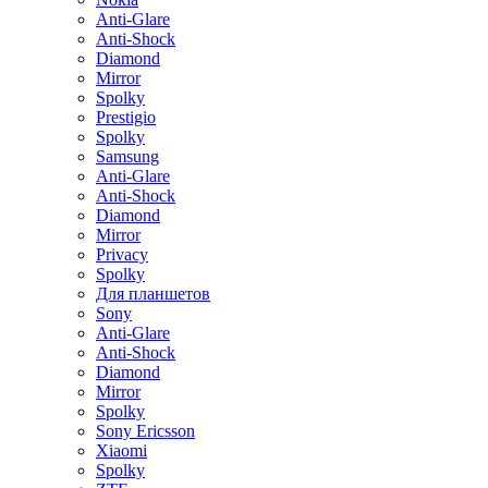
Anti-Glare
Anti-Shock
Diamond
Mirror
Spolky
Prestigio
Spolky
Samsung
Anti-Glare
Anti-Shock
Diamond
Mirror
Privacy
Spolky
Для планшетов
Sony
Anti-Glare
Anti-Shock
Diamond
Mirror
Spolky
Sony Ericsson
Xiaomi
Spolky