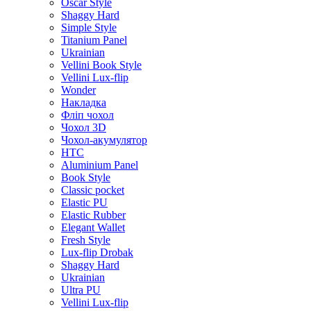
Oscar Style
Shaggy Hard
Simple Style
Titanium Panel
Ukrainian
Vellini Book Style
Vellini Lux-flip
Wonder
Накладка
Фліп чохол
Чохол 3D
Чохол-акумулятор
HTC
Aluminium Panel
Book Style
Classic pocket
Elastic PU
Elastic Rubber
Elegant Wallet
Fresh Style
Lux-flip Drobak
Shaggy Hard
Ukrainian
Ultra PU
Vellini Lux-flip