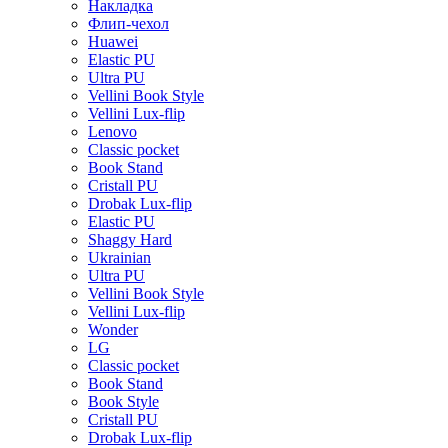
Накладка
Флип-чехол
Huawei
Elastic PU
Ultra PU
Vellini Book Style
Vellini Lux-flip
Lenovo
Classic pocket
Book Stand
Cristall PU
Drobak Lux-flip
Elastic PU
Shaggy Hard
Ukrainian
Ultra PU
Vellini Book Style
Vellini Lux-flip
Wonder
LG
Classic pocket
Book Stand
Book Style
Cristall PU
Drobak Lux-flip