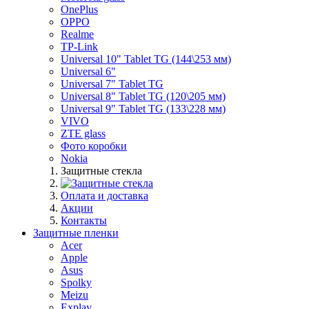
OnePlus
OPPO
Realme
TP-Link
Universal 10" Tablet TG (144\253 мм)
Universal 6"
Universal 7" Tablet TG
Universal 8" Tablet TG (120\205 мм)
Universal 9" Tablet TG (133\228 мм)
VIVO
ZTE glass
Фото коробки
Nokia
Защитные стекла
Оплата и доставка
Акции
Контакты
Защитные пленки
Acer
Apple
Asus
Spolky
Meizu
Explay