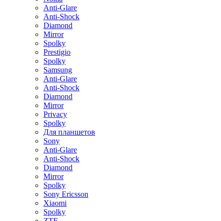
Anti-Glare
Anti-Shock
Diamond
Mirror
Spolky
Prestigio
Spolky
Samsung
Anti-Glare
Anti-Shock
Diamond
Mirror
Privacy
Spolky
Для планшетов
Sony
Anti-Glare
Anti-Shock
Diamond
Mirror
Spolky
Sony Ericsson
Xiaomi
Spolky
ZTE