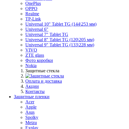
OnePlus
OPPO
Realme
TP-Link
Universal 10" Tablet TG (144\253 мм)
Universal 6"
Universal 7" Tablet TG
Universal 8" Tablet TG (120\205 мм)
Universal 9" Tablet TG (133\228 мм)
VIVO
ZTE glass
Фото коробки
Nokia
Защитные стекла
Оплата и доставка
Акции
Контакты
Защитные пленки
Acer
Apple
Asus
Spolky
Meizu
Explay