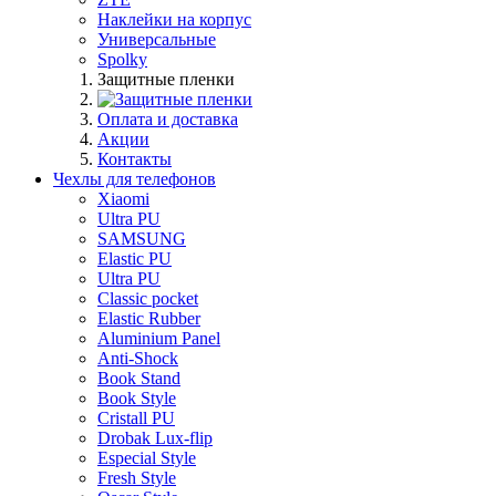
Наклейки на корпус
Универсальные
Spolky
Защитные пленки
Оплата и доставка
Акции
Контакты
Чехлы для телефонов
Xiaomi
Ultra PU
SAMSUNG
Elastic PU
Ultra PU
Classic pocket
Elastic Rubber
Aluminium Panel
Anti-Shock
Book Stand
Book Style
Cristall PU
Drobak Lux-flip
Especial Style
Fresh Style