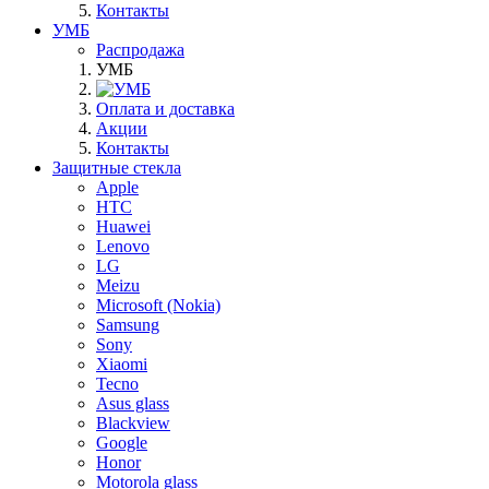
Контакты
УМБ
Распродажа
УМБ
Оплата и доставка
Акции
Контакты
Защитные стекла
Apple
HTC
Huawei
Lenovo
LG
Meizu
Microsoft (Nokia)
Samsung
Sony
Xiaomi
Tecno
Asus glass
Blackview
Google
Honor
Motorola glass