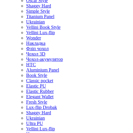
Oscar Style
Shaggy Hard
Simple Style
Titanium Panel
Ukrainian
Vellini Book Style
Vellini Lux-flip
Wonder
Накладка
Фліп чохол
Чохол 3D
Чохол-акумулятор
HTC
Aluminium Panel
Book Style
Classic pocket
Elastic PU
Elastic Rubber
Elegant Wallet
Fresh Style
Lux-flip Drobak
Shaggy Hard
Ukrainian
Ultra PU
Vellini Lux-flip