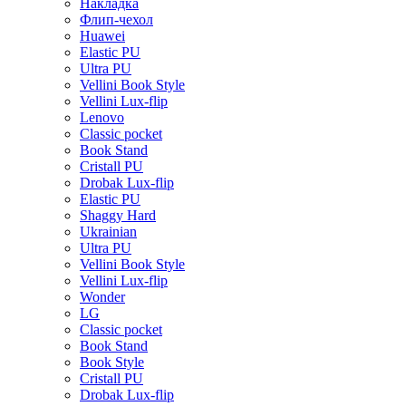
Накладка
Флип-чехол
Huawei
Elastic PU
Ultra PU
Vellini Book Style
Vellini Lux-flip
Lenovo
Classic pocket
Book Stand
Cristall PU
Drobak Lux-flip
Elastic PU
Shaggy Hard
Ukrainian
Ultra PU
Vellini Book Style
Vellini Lux-flip
Wonder
LG
Classic pocket
Book Stand
Book Style
Cristall PU
Drobak Lux-flip