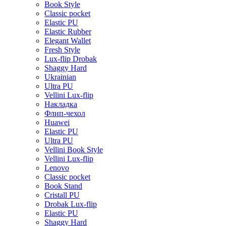
Book Style
Classic pocket
Elastic PU
Elastic Rubber
Elegant Wallet
Fresh Style
Lux-flip Drobak
Shaggy Hard
Ukrainian
Ultra PU
Vellini Lux-flip
Накладка
Флип-чехол
Huawei
Elastic PU
Ultra PU
Vellini Book Style
Vellini Lux-flip
Lenovo
Classic pocket
Book Stand
Cristall PU
Drobak Lux-flip
Elastic PU
Shaggy Hard