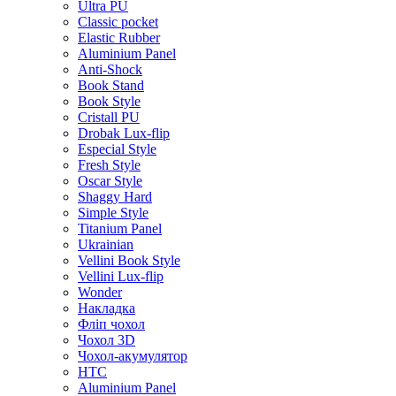
Ultra PU
Classic pocket
Elastic Rubber
Aluminium Panel
Anti-Shock
Book Stand
Book Style
Cristall PU
Drobak Lux-flip
Especial Style
Fresh Style
Oscar Style
Shaggy Hard
Simple Style
Titanium Panel
Ukrainian
Vellini Book Style
Vellini Lux-flip
Wonder
Накладка
Фліп чохол
Чохол 3D
Чохол-акумулятор
HTC
Aluminium Panel