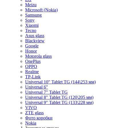
Meizu
Microsoft (Nokia)
Samsung
Sony
Xiaomi
Tecno
Asus glass
Blackview
Google
Honor
Motorola glass
OnePlus
OPPO
Realme
TP-Link
Universal 10" Tablet TG (144\253 мм)
Universal 6"
Universal 7" Tablet TG
Universal 8" Tablet TG (120\205 мм)
Universal 9" Tablet TG (133\228 мм)
VIVO
ZTE glass
Фото коробки
Nokia