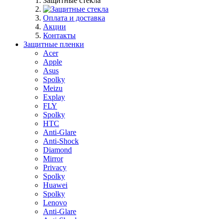
Защитные стекла
Оплата и доставка
Акции
Контакты
Защитные пленки
Acer
Apple
Asus
Spolky
Meizu
Explay
FLY
Spolky
HTC
Anti-Glare
Anti-Shock
Diamond
Mirror
Privacy
Spolky
Huawei
Spolky
Lenovo
Anti-Glare