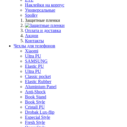
Наклейки на корпус
Универсальные
Spolky
Защитные пленки
Оплата и доставка
Акции
Контакты
Чехлы для телефонов
Xiaomi
Ultra PU
SAMSUNG
Elastic PU
Ultra PU
Classic pocket
Elastic Rubber
Aluminium Panel
Anti-Shock
Book Stand
Book Style
Cristall PU
Drobak Lux-flip
Especial Style
Fresh Style