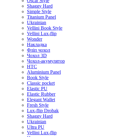
Oscar Style
Shaggy Hard
Simple Style
Titanium Panel
Ukrainian
Vellini Book Style
Vellini Lux-flip
Wonder
Накладка
Фліп чохол
Чохол 3D
Чохол-акумулятор
HTC
Aluminium Panel
Book Style
Classic pocket
Elastic PU
Elastic Rubber
Elegant Wallet
Fresh Style
Lux-flip Drobak
Shaggy Hard
Ukrainian
Ultra PU
Vellini Lux-flip