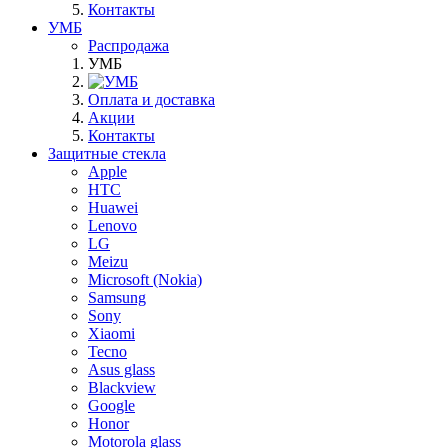
Контакты
УМБ
Распродажа
УМБ
Оплата и доставка
Акции
Контакты
Защитные стекла
Apple
HTC
Huawei
Lenovo
LG
Meizu
Microsoft (Nokia)
Samsung
Sony
Xiaomi
Tecno
Asus glass
Blackview
Google
Honor
Motorola glass