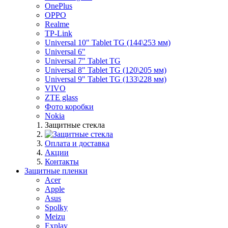
OnePlus
OPPO
Realme
TP-Link
Universal 10" Tablet TG (144\253 мм)
Universal 6"
Universal 7" Tablet TG
Universal 8" Tablet TG (120\205 мм)
Universal 9" Tablet TG (133\228 мм)
VIVO
ZTE glass
Фото коробки
Nokia
Защитные стекла
Оплата и доставка
Акции
Контакты
Защитные пленки
Acer
Apple
Asus
Spolky
Meizu
Explay