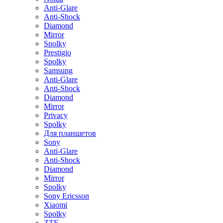
Anti-Glare
Anti-Shock
Diamond
Mirror
Spolky
Prestigio
Spolky
Samsung
Anti-Glare
Anti-Shock
Diamond
Mirror
Privacy
Spolky
Для планшетов
Sony
Anti-Glare
Anti-Shock
Diamond
Mirror
Spolky
Sony Ericsson
Xiaomi
Spolky
ZTE