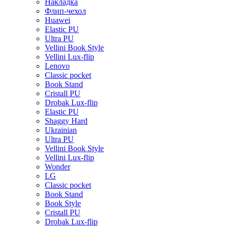
Накладка
Флип-чехол
Huawei
Elastic PU
Ultra PU
Vellini Book Style
Vellini Lux-flip
Lenovo
Classic pocket
Book Stand
Cristall PU
Drobak Lux-flip
Elastic PU
Shaggy Hard
Ukrainian
Ultra PU
Vellini Book Style
Vellini Lux-flip
Wonder
LG
Classic pocket
Book Stand
Book Style
Cristall PU
Drobak Lux-flip