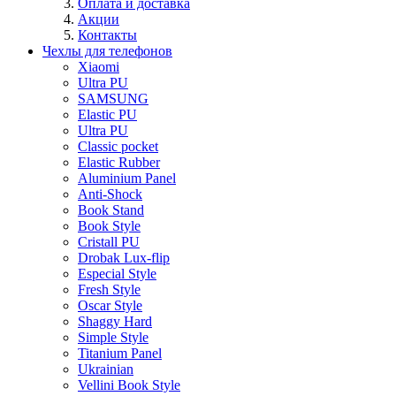
Оплата и доставка
Акции
Контакты
Чехлы для телефонов
Xiaomi
Ultra PU
SAMSUNG
Elastic PU
Ultra PU
Classic pocket
Elastic Rubber
Aluminium Panel
Anti-Shock
Book Stand
Book Style
Cristall PU
Drobak Lux-flip
Especial Style
Fresh Style
Oscar Style
Shaggy Hard
Simple Style
Titanium Panel
Ukrainian
Vellini Book Style