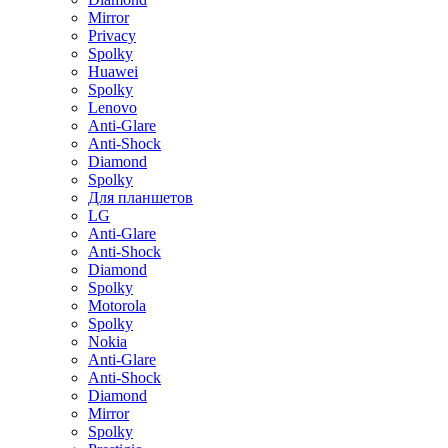
Mirror
Privacy
Spolky
Huawei
Spolky
Lenovo
Anti-Glare
Anti-Shock
Diamond
Spolky
Для планшетов
LG
Anti-Glare
Anti-Shock
Diamond
Spolky
Motorola
Spolky
Nokia
Anti-Glare
Anti-Shock
Diamond
Mirror
Spolky