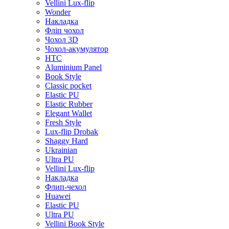
Vellini Lux-flip
Wonder
Накладка
Фліп чохол
Чохол 3D
Чохол-акумулятор
HTC
Aluminium Panel
Book Style
Classic pocket
Elastic PU
Elastic Rubber
Elegant Wallet
Fresh Style
Lux-flip Drobak
Shaggy Hard
Ukrainian
Ultra PU
Vellini Lux-flip
Накладка
Флип-чехол
Huawei
Elastic PU
Ultra PU
Vellini Book Style