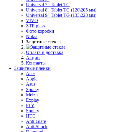
Universal 7" Tablet TG
Universal 8" Tablet TG (120\205 мм)
Universal 9" Tablet TG (133\228 мм)
VIVO
ZTE glass
Фото коробки
Nokia
Защитные стекла
Оплата и доставка
Акции
Контакты
Защитные пленки
Acer
Apple
Asus
Spolky
Meizu
Explay
FLY
Spolky
HTC
Anti-Glare
Anti-Shock
Diamond