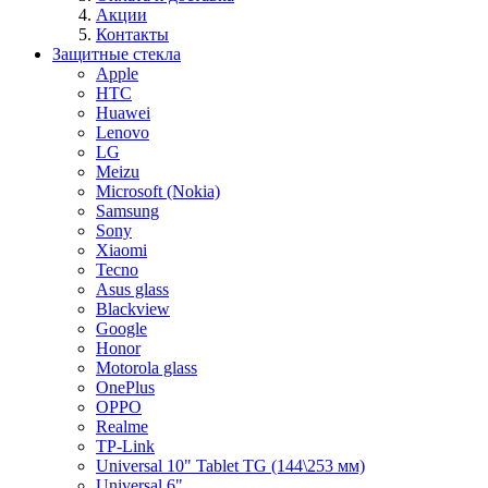
Акции
Контакты
Защитные стекла
Apple
HTC
Huawei
Lenovo
LG
Meizu
Microsoft (Nokia)
Samsung
Sony
Xiaomi
Tecno
Asus glass
Blackview
Google
Honor
Motorola glass
OnePlus
OPPO
Realme
TP-Link
Universal 10" Tablet TG (144\253 мм)
Universal 6"