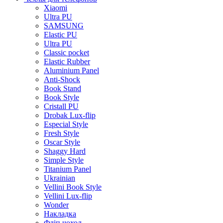
Xiaomi
Ultra PU
SAMSUNG
Elastic PU
Ultra PU
Classic pocket
Elastic Rubber
Aluminium Panel
Anti-Shock
Book Stand
Book Style
Cristall PU
Drobak Lux-flip
Especial Style
Fresh Style
Oscar Style
Shaggy Hard
Simple Style
Titanium Panel
Ukrainian
Vellini Book Style
Vellini Lux-flip
Wonder
Накладка
Фліп чохол