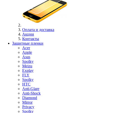
Оплата и доставка
Акции
Контакты
Защитные пленки
Acer
Apple
Asus
Spolky
Meizu
Explay
FLY
Spolky
HTC
Anti-Glare
Anti-Shock
Diamond
Mirror
Privacy
Spolky