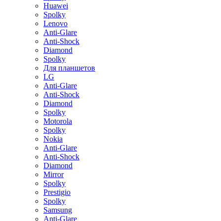
Huawei
Spolky
Lenovo
Anti-Glare
Anti-Shock
Diamond
Spolky
Для планшетов
LG
Anti-Glare
Anti-Shock
Diamond
Spolky
Motorola
Spolky
Nokia
Anti-Glare
Anti-Shock
Diamond
Mirror
Spolky
Prestigio
Spolky
Samsung
Anti-Glare