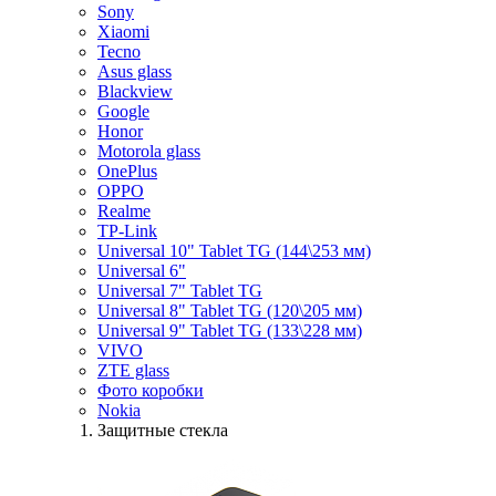
Sony
Xiaomi
Tecno
Asus glass
Blackview
Google
Honor
Motorola glass
OnePlus
OPPO
Realme
TP-Link
Universal 10" Tablet TG (144\253 мм)
Universal 6"
Universal 7" Tablet TG
Universal 8" Tablet TG (120\205 мм)
Universal 9" Tablet TG (133\228 мм)
VIVO
ZTE glass
Фото коробки
Nokia
Защитные стекла