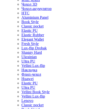
Чохол 3D
Чохол-акумулятор
HTC
Aluminium Panel
Book Style
Classic pocket
Elastic PU
Elastic Rubber
Elegant Wallet
Fresh Style
Lux-flip Drobak
Shaggy Hard
Ukrainian
Ultra PU
Vellini Lux-flip
Накладка
Флип-чехол
Huawei
Elastic PU
Ultra PU
Vellini Book Style
Vellini Lux-flip
Lenovo
Classic pocket