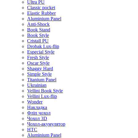
Ultra PU
Classic pocket
Elastic Rubber
Aluminium Panel
Anti-Shock
Book Stand
Book Style
Cristall PU
Drobak Lux-flip
Especial Style
Fresh Style
Oscar Style
Shaggy Hard
Simple Style
Titanium Panel
Ukrainian
Vellini Book Style
Vellini Lux-flip
Wonder
Накладка
Фліп чохол
Чохол 3D
Чохол-акумулятор
HTC
Aluminium Panel