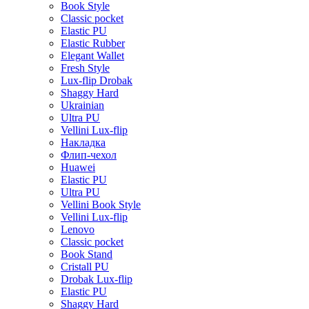
Book Style
Classic pocket
Elastic PU
Elastic Rubber
Elegant Wallet
Fresh Style
Lux-flip Drobak
Shaggy Hard
Ukrainian
Ultra PU
Vellini Lux-flip
Накладка
Флип-чехол
Huawei
Elastic PU
Ultra PU
Vellini Book Style
Vellini Lux-flip
Lenovo
Classic pocket
Book Stand
Cristall PU
Drobak Lux-flip
Elastic PU
Shaggy Hard