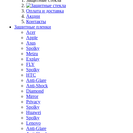
Защитные стекла
Оплата и доставка
Акции
Контакты
Защитные пленки
Acer
Apple
Asus
Spolky
Meizu
Explay
FLY
Spolky
HTC
Anti-Glare
Anti-Shock
Diamond
Mirror
Privacy
Spolky
Huawei
Spolky
Lenovo
Anti-Glare