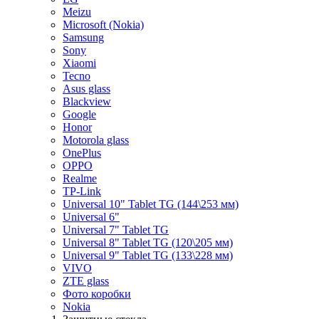
Meizu
Microsoft (Nokia)
Samsung
Sony
Xiaomi
Tecno
Asus glass
Blackview
Google
Honor
Motorola glass
OnePlus
OPPO
Realme
TP-Link
Universal 10" Tablet TG (144\253 мм)
Universal 6"
Universal 7" Tablet TG
Universal 8" Tablet TG (120\205 мм)
Universal 9" Tablet TG (133\228 мм)
VIVO
ZTE glass
Фото коробки
Nokia