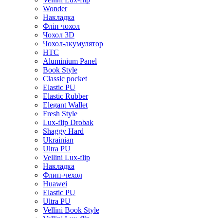
Wonder
Накладка
Фліп чохол
Чохол 3D
Чохол-акумулятор
HTC
Aluminium Panel
Book Style
Classic pocket
Elastic PU
Elastic Rubber
Elegant Wallet
Fresh Style
Lux-flip Drobak
Shaggy Hard
Ukrainian
Ultra PU
Vellini Lux-flip
Накладка
Флип-чехол
Huawei
Elastic PU
Ultra PU
Vellini Book Style