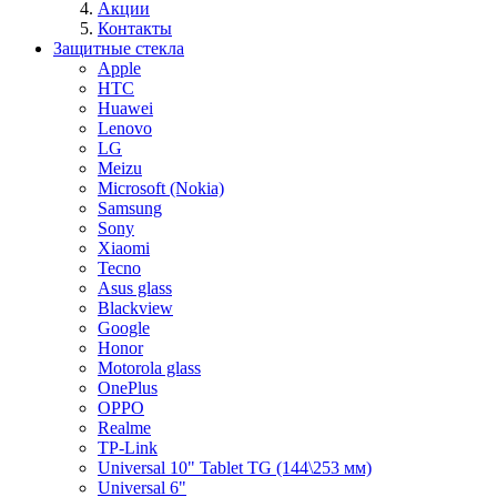
Акции
Контакты
Защитные стекла
Apple
HTC
Huawei
Lenovo
LG
Meizu
Microsoft (Nokia)
Samsung
Sony
Xiaomi
Tecno
Asus glass
Blackview
Google
Honor
Motorola glass
OnePlus
OPPO
Realme
TP-Link
Universal 10" Tablet TG (144\253 мм)
Universal 6"