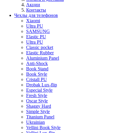
Акции
Контакты
Чехлы для телефонов
Xiaomi
Ultra PU
SAMSUNG
Elastic PU
Ultra PU
Classic pocket
Elastic Rubber
Aluminium Panel
Anti-Shock
Book Stand
Book Style
Cristall PU
Drobak Lux-flip
Especial Style
Fresh Style
Oscar Style
Shaggy Hard
Simple Style
Titanium Panel
Ukrainian
Vellini Book Style
Vellini Lux-flip