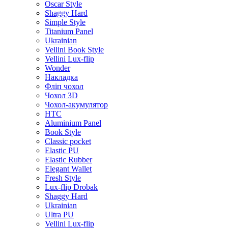
Oscar Style
Shaggy Hard
Simple Style
Titanium Panel
Ukrainian
Vellini Book Style
Vellini Lux-flip
Wonder
Накладка
Фліп чохол
Чохол 3D
Чохол-акумулятор
HTC
Aluminium Panel
Book Style
Classic pocket
Elastic PU
Elastic Rubber
Elegant Wallet
Fresh Style
Lux-flip Drobak
Shaggy Hard
Ukrainian
Ultra PU
Vellini Lux-flip