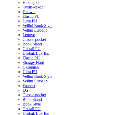
Накладка
Флип-чехол
Huawei
Elastic PU
Ultra PU
Vellini Book Style
Vellini Lux-flip
Lenovo
Classic pocket
Book Stand
Cristall PU
Drobak Lux-flip
Elastic PU
Shaggy Hard
Ukrainian
Ultra PU
Vellini Book Style
Vellini Lux-flip
Wonder
LG
Classic pocket
Book Stand
Book Style
Cristall PU
Drobak Lux-flip