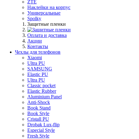
ZTE
Наклейки на корпус
Универсальные
Spolky
Защитные пленки
Оплата и доставка
Акции
Контакты
Чехлы для телефонов
Xiaomi
Ultra PU
SAMSUNG
Elastic PU
Ultra PU
Classic pocket
Elastic Rubber
Aluminium Panel
Anti-Shock
Book Stand
Book Style
Cristall PU
Drobak Lux-flip
Especial Style
Fresh Style