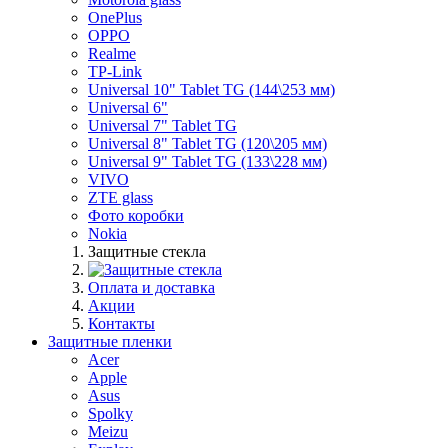
OnePlus
OPPO
Realme
TP-Link
Universal 10" Tablet TG (144\253 мм)
Universal 6"
Universal 7" Tablet TG
Universal 8" Tablet TG (120\205 мм)
Universal 9" Tablet TG (133\228 мм)
VIVO
ZTE glass
Фото коробки
Nokia
Защитные стекла
Оплата и доставка
Акции
Контакты
Защитные пленки
Acer
Apple
Asus
Spolky
Meizu