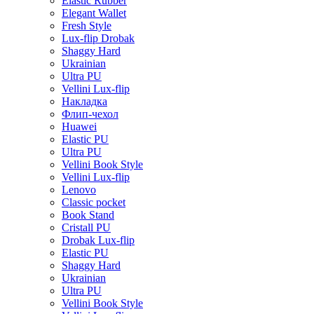
Elastic Rubber
Elegant Wallet
Fresh Style
Lux-flip Drobak
Shaggy Hard
Ukrainian
Ultra PU
Vellini Lux-flip
Накладка
Флип-чехол
Huawei
Elastic PU
Ultra PU
Vellini Book Style
Vellini Lux-flip
Lenovo
Classic pocket
Book Stand
Cristall PU
Drobak Lux-flip
Elastic PU
Shaggy Hard
Ukrainian
Ultra PU
Vellini Book Style