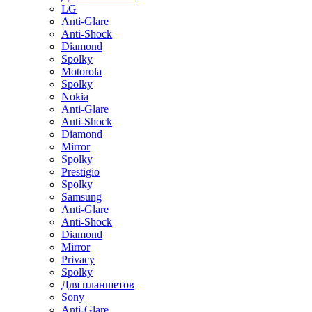
LG
Anti-Glare
Anti-Shock
Diamond
Spolky
Motorola
Spolky
Nokia
Anti-Glare
Anti-Shock
Diamond
Mirror
Spolky
Prestigio
Spolky
Samsung
Anti-Glare
Anti-Shock
Diamond
Mirror
Privacy
Spolky
Для планшетов
Sony
Anti-Glare