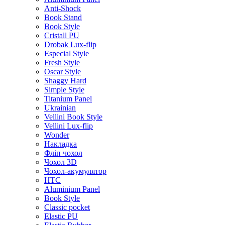
Anti-Shock
Book Stand
Book Style
Cristall PU
Drobak Lux-flip
Especial Style
Fresh Style
Oscar Style
Shaggy Hard
Simple Style
Titanium Panel
Ukrainian
Vellini Book Style
Vellini Lux-flip
Wonder
Накладка
Фліп чохол
Чохол 3D
Чохол-акумулятор
HTC
Aluminium Panel
Book Style
Classic pocket
Elastic PU