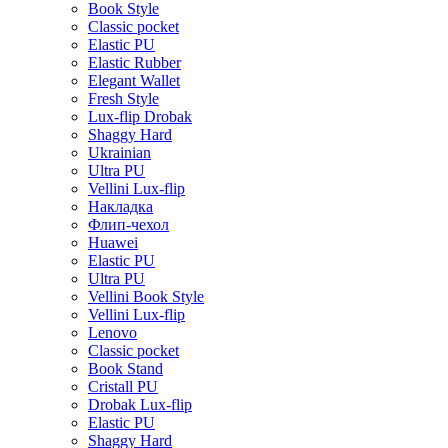
Book Style
Classic pocket
Elastic PU
Elastic Rubber
Elegant Wallet
Fresh Style
Lux-flip Drobak
Shaggy Hard
Ukrainian
Ultra PU
Vellini Lux-flip
Накладка
Флип-чехол
Huawei
Elastic PU
Ultra PU
Vellini Book Style
Vellini Lux-flip
Lenovo
Classic pocket
Book Stand
Cristall PU
Drobak Lux-flip
Elastic PU
Shaggy Hard