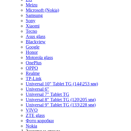
Meizu
Microsoft (Nokia)
Samsung
Sony
Xiaomi
Tecno
Asus glass
Blackview
Google
Honor
Motorola glass
OnePlus
OPPO
Realme
TP-Link
Universal 10" Tablet TG (144\253 мм)
Universal 6"
Universal 7" Tablet TG
Universal 8" Tablet TG (120\205 мм)
Universal 9" Tablet TG (133\228 мм)
VIVO
ZTE glass
Фото коробки
Nokia