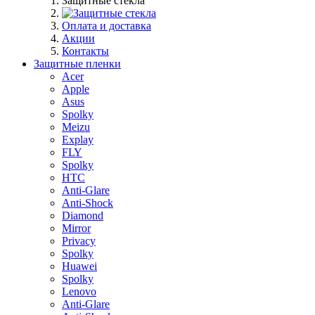
Защитные стекла
Оплата и доставка
Акции
Контакты
Защитные пленки
Acer
Apple
Asus
Spolky
Meizu
Explay
FLY
Spolky
HTC
Anti-Glare
Anti-Shock
Diamond
Mirror
Privacy
Spolky
Huawei
Spolky
Lenovo
Anti-Glare