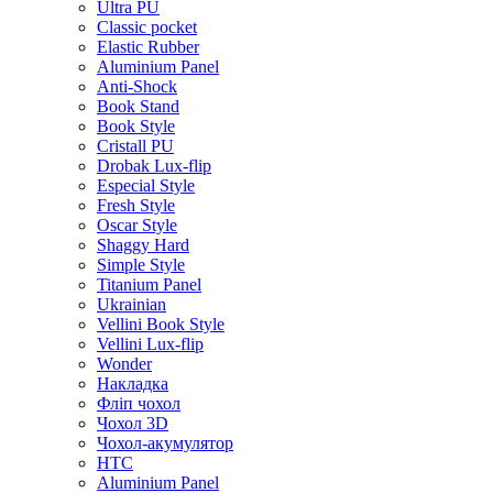
Ultra PU
Classic pocket
Elastic Rubber
Aluminium Panel
Anti-Shock
Book Stand
Book Style
Cristall PU
Drobak Lux-flip
Especial Style
Fresh Style
Oscar Style
Shaggy Hard
Simple Style
Titanium Panel
Ukrainian
Vellini Book Style
Vellini Lux-flip
Wonder
Накладка
Фліп чохол
Чохол 3D
Чохол-акумулятор
HTC
Aluminium Panel