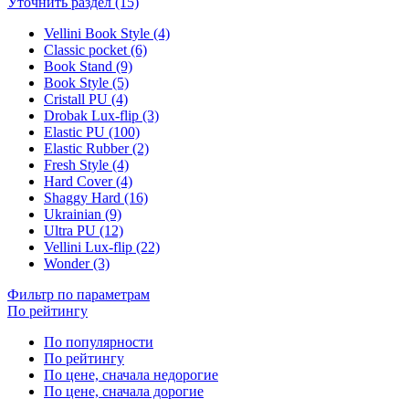
Уточнить раздел (15)
Vellini Book Style (4)
Classic pocket (6)
Book Stand (9)
Book Style (5)
Cristall PU (4)
Drobak Lux-flip (3)
Elastic PU (100)
Elastic Rubber (2)
Fresh Style (4)
Hard Cover (4)
Shaggy Hard (16)
Ukrainian (9)
Ultra PU (12)
Vellini Lux-flip (22)
Wonder (3)
Фильтр по параметрам
По рейтингу
По популярности
По рейтингу
По цене, сначала недорогие
По цене, сначала дорогие