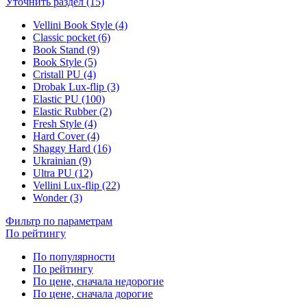
Уточнить раздел (15)
Vellini Book Style (4)
Classic pocket (6)
Book Stand (9)
Book Style (5)
Cristall PU (4)
Drobak Lux-flip (3)
Elastic PU (100)
Elastic Rubber (2)
Fresh Style (4)
Hard Cover (4)
Shaggy Hard (16)
Ukrainian (9)
Ultra PU (12)
Vellini Lux-flip (22)
Wonder (3)
Фильтр по параметрам
По рейтингу
По популярности
По рейтингу
По цене, сначала недорогие
По цене, сначала дорогие