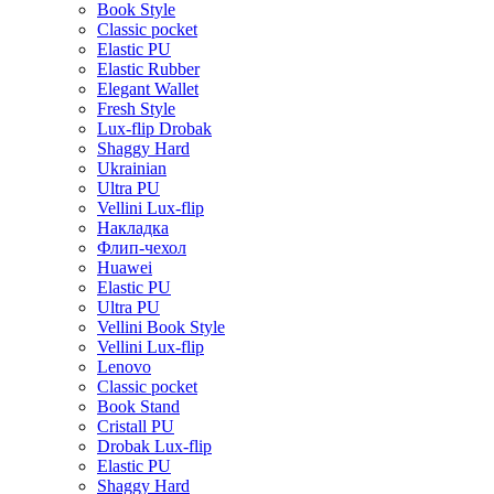
Book Style
Classic pocket
Elastic PU
Elastic Rubber
Elegant Wallet
Fresh Style
Lux-flip Drobak
Shaggy Hard
Ukrainian
Ultra PU
Vellini Lux-flip
Накладка
Флип-чехол
Huawei
Elastic PU
Ultra PU
Vellini Book Style
Vellini Lux-flip
Lenovo
Classic pocket
Book Stand
Cristall PU
Drobak Lux-flip
Elastic PU
Shaggy Hard