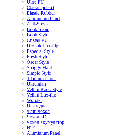
Ultra PU
Classic pocket
Elastic Rubber
Aluminium Panel
Anti-Shock
Book Stand
Book Style
Cristall PU
Drobak Lux-flip
Especial Style
Fresh Style
Oscar Style
Shaggy Hard
Simple Style
Titanium Panel
Ukrainian
Vellini Book Style
Vellini Lux-flip
Wonder
Накладка
Фліп чохол
Чохол 3D
Чохол-акумулятор
HTC
Aluminium Panel