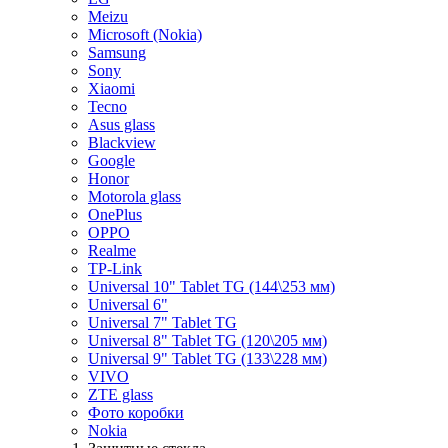
Meizu
Microsoft (Nokia)
Samsung
Sony
Xiaomi
Tecno
Asus glass
Blackview
Google
Honor
Motorola glass
OnePlus
OPPO
Realme
TP-Link
Universal 10" Tablet TG (144\253 мм)
Universal 6"
Universal 7" Tablet TG
Universal 8" Tablet TG (120\205 мм)
Universal 9" Tablet TG (133\228 мм)
VIVO
ZTE glass
Фото коробки
Nokia