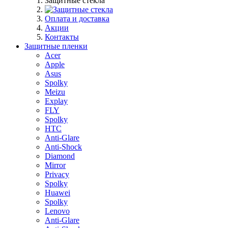
Защитные стекла
Оплата и доставка
Акции
Контакты
Защитные пленки
Acer
Apple
Asus
Spolky
Meizu
Explay
FLY
Spolky
HTC
Anti-Glare
Anti-Shock
Diamond
Mirror
Privacy
Spolky
Huawei
Spolky
Lenovo
Anti-Glare