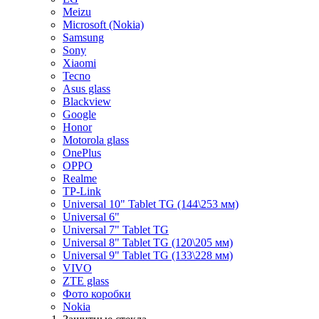
Meizu
Microsoft (Nokia)
Samsung
Sony
Xiaomi
Tecno
Asus glass
Blackview
Google
Honor
Motorola glass
OnePlus
OPPO
Realme
TP-Link
Universal 10" Tablet TG (144\253 мм)
Universal 6"
Universal 7" Tablet TG
Universal 8" Tablet TG (120\205 мм)
Universal 9" Tablet TG (133\228 мм)
VIVO
ZTE glass
Фото коробки
Nokia