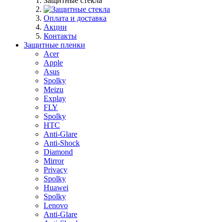
Защитные стекла
Оплата и доставка
Акции
Контакты
Защитные пленки
Acer
Apple
Asus
Spolky
Meizu
Explay
FLY
Spolky
HTC
Anti-Glare
Anti-Shock
Diamond
Mirror
Privacy
Spolky
Huawei
Spolky
Lenovo
Anti-Glare