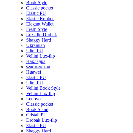
Book Style
Classic pocket
Elastic PU
Elastic Rubber
Elegant Wallet
Fresh Style
Lux-flip Drobak
Shaggy Hard
Ukrainian
Ultra PU
Vellini Lux-flip
Накладка
Флип-чехол
Huawei
Elastic PU
Ultra PU
Vellini Book Style
Vellini Lux-flip
Lenovo
Classic pocket
Book Stand
Cristall PU
Drobak Lux-flip
Elastic PU
Shaggy Hard