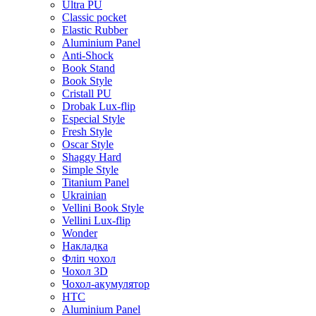
Ultra PU
Classic pocket
Elastic Rubber
Aluminium Panel
Anti-Shock
Book Stand
Book Style
Cristall PU
Drobak Lux-flip
Especial Style
Fresh Style
Oscar Style
Shaggy Hard
Simple Style
Titanium Panel
Ukrainian
Vellini Book Style
Vellini Lux-flip
Wonder
Накладка
Фліп чохол
Чохол 3D
Чохол-акумулятор
HTC
Aluminium Panel