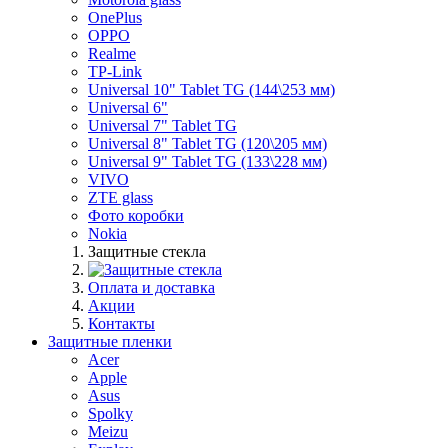
OnePlus
OPPO
Realme
TP-Link
Universal 10" Tablet TG (144\253 мм)
Universal 6"
Universal 7" Tablet TG
Universal 8" Tablet TG (120\205 мм)
Universal 9" Tablet TG (133\228 мм)
VIVO
ZTE glass
Фото коробки
Nokia
Защитные стекла
Оплата и доставка
Акции
Контакты
Защитные пленки
Acer
Apple
Asus
Spolky
Meizu