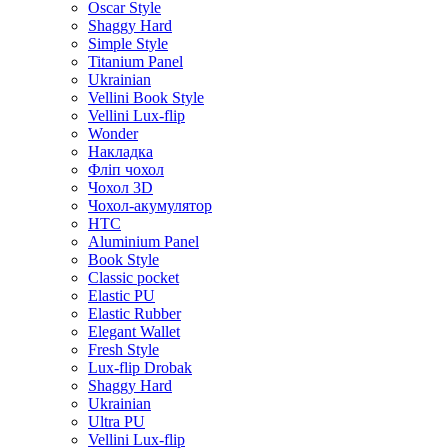
Oscar Style
Shaggy Hard
Simple Style
Titanium Panel
Ukrainian
Vellini Book Style
Vellini Lux-flip
Wonder
Накладка
Фліп чохол
Чохол 3D
Чохол-акумулятор
HTC
Aluminium Panel
Book Style
Classic pocket
Elastic PU
Elastic Rubber
Elegant Wallet
Fresh Style
Lux-flip Drobak
Shaggy Hard
Ukrainian
Ultra PU
Vellini Lux-flip