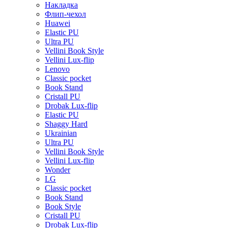
Накладка
Флип-чехол
Huawei
Elastic PU
Ultra PU
Vellini Book Style
Vellini Lux-flip
Lenovo
Classic pocket
Book Stand
Cristall PU
Drobak Lux-flip
Elastic PU
Shaggy Hard
Ukrainian
Ultra PU
Vellini Book Style
Vellini Lux-flip
Wonder
LG
Classic pocket
Book Stand
Book Style
Cristall PU
Drobak Lux-flip