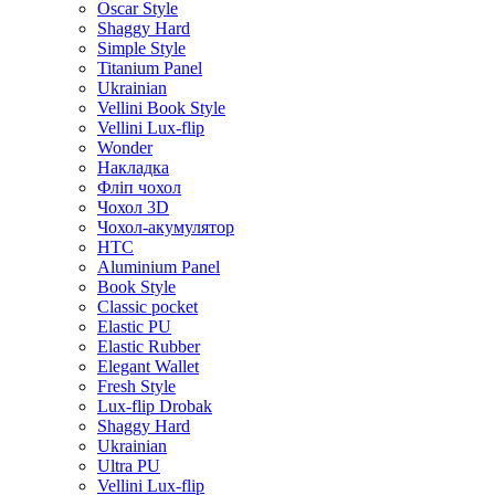
Oscar Style
Shaggy Hard
Simple Style
Titanium Panel
Ukrainian
Vellini Book Style
Vellini Lux-flip
Wonder
Накладка
Фліп чохол
Чохол 3D
Чохол-акумулятор
HTC
Aluminium Panel
Book Style
Classic pocket
Elastic PU
Elastic Rubber
Elegant Wallet
Fresh Style
Lux-flip Drobak
Shaggy Hard
Ukrainian
Ultra PU
Vellini Lux-flip