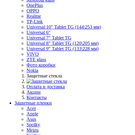
OnePlus
OPPO
Realme
TP-Link
Universal 10" Tablet TG (144\253 мм)
Universal 6"
Universal 7" Tablet TG
Universal 8" Tablet TG (120\205 мм)
Universal 9" Tablet TG (133\228 мм)
VIVO
ZTE glass
Фото коробки
Nokia
Защитные стекла
Оплата и доставка
Акции
Контакты
Защитные пленки
Acer
Apple
Asus
Spolky
Meizu