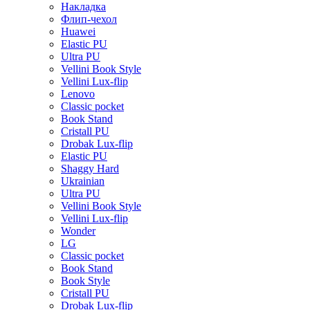
Накладка
Флип-чехол
Huawei
Elastic PU
Ultra PU
Vellini Book Style
Vellini Lux-flip
Lenovo
Classic pocket
Book Stand
Cristall PU
Drobak Lux-flip
Elastic PU
Shaggy Hard
Ukrainian
Ultra PU
Vellini Book Style
Vellini Lux-flip
Wonder
LG
Classic pocket
Book Stand
Book Style
Cristall PU
Drobak Lux-flip