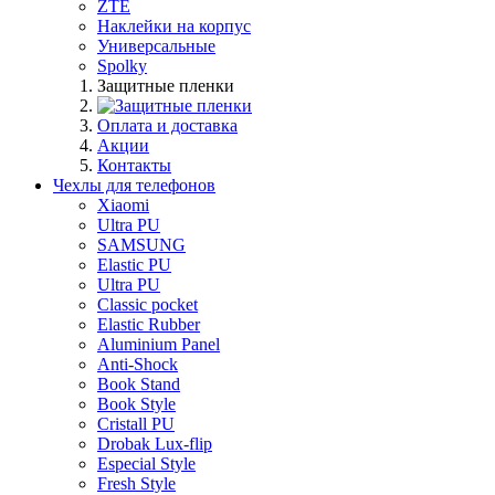
ZTE
Наклейки на корпус
Универсальные
Spolky
Защитные пленки
Оплата и доставка
Акции
Контакты
Чехлы для телефонов
Xiaomi
Ultra PU
SAMSUNG
Elastic PU
Ultra PU
Classic pocket
Elastic Rubber
Aluminium Panel
Anti-Shock
Book Stand
Book Style
Cristall PU
Drobak Lux-flip
Especial Style
Fresh Style