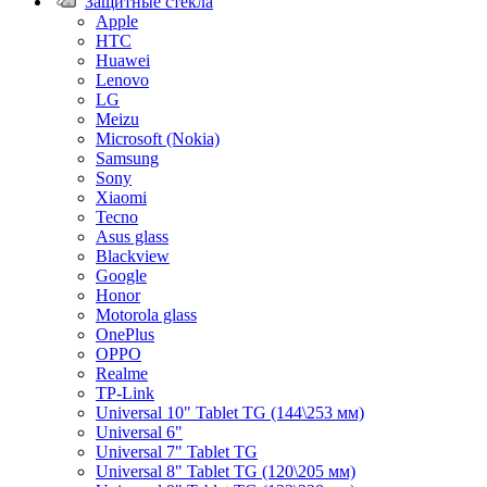
Защитные стекла
Apple
HTC
Huawei
Lenovo
LG
Meizu
Microsoft (Nokia)
Samsung
Sony
Xiaomi
Tecno
Asus glass
Blackview
Google
Honor
Motorola glass
OnePlus
OPPO
Realme
TP-Link
Universal 10" Tablet TG (144\253 мм)
Universal 6"
Universal 7" Tablet TG
Universal 8" Tablet TG (120\205 мм)