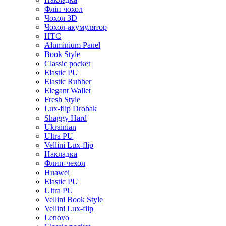
Фліп чохол
Чохол 3D
Чохол-акумулятор
HTC
Aluminium Panel
Book Style
Classic pocket
Elastic PU
Elastic Rubber
Elegant Wallet
Fresh Style
Lux-flip Drobak
Shaggy Hard
Ukrainian
Ultra PU
Vellini Lux-flip
Накладка
Флип-чехол
Huawei
Elastic PU
Ultra PU
Vellini Book Style
Vellini Lux-flip
Lenovo