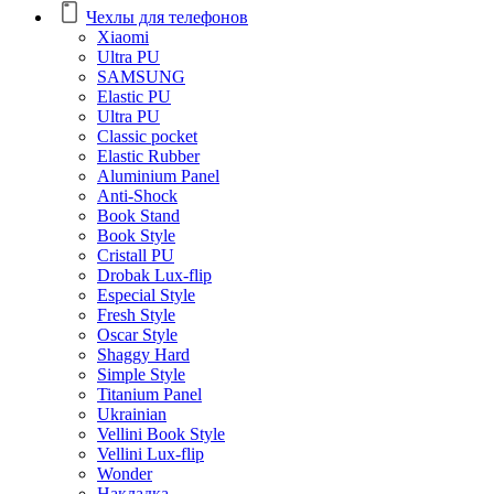
Чехлы для телефонов
Xiaomi
Ultra PU
SAMSUNG
Elastic PU
Ultra PU
Classic pocket
Elastic Rubber
Aluminium Panel
Anti-Shock
Book Stand
Book Style
Cristall PU
Drobak Lux-flip
Especial Style
Fresh Style
Oscar Style
Shaggy Hard
Simple Style
Titanium Panel
Ukrainian
Vellini Book Style
Vellini Lux-flip
Wonder
Накладка