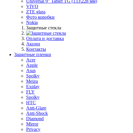
Universal 9" Tablet TG (133\228 мм)
VIVO
ZTE glass
Фото коробки
Nokia
Защитные стекла
Оплата и доставка
Акции
Контакты
Защитные пленки
Acer
Apple
Asus
Spolky
Meizu
Explay
FLY
Spolky
HTC
Anti-Glare
Anti-Shock
Diamond
Mirror
Privacy