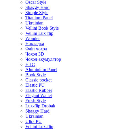
Oscar Style
Shaggy Hard
Simple Style
Titanium Panel
Ukrainian
Vellini Book Style
Vellini Lux-flip
Wonder
Накладка
Фліп чохол
Чохол 3D
Чохол-акумулятор
HTC
Aluminium Panel
Book Style
Classic pocket
Elastic PU
Elastic Rubber
Elegant Wallet
Fresh Style
Lux-flip Drobak
Shaggy Hard
Ukrainian
Ultra PU
Vellini Lux-flip