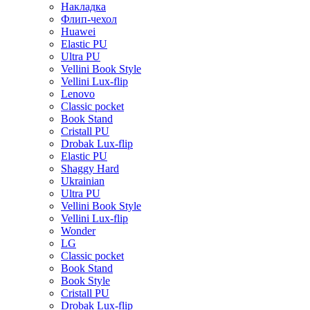
Накладка
Флип-чехол
Huawei
Elastic PU
Ultra PU
Vellini Book Style
Vellini Lux-flip
Lenovo
Classic pocket
Book Stand
Cristall PU
Drobak Lux-flip
Elastic PU
Shaggy Hard
Ukrainian
Ultra PU
Vellini Book Style
Vellini Lux-flip
Wonder
LG
Classic pocket
Book Stand
Book Style
Cristall PU
Drobak Lux-flip