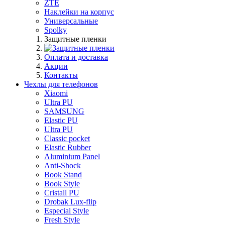
ZTE
Наклейки на корпус
Универсальные
Spolky
Защитные пленки
Оплата и доставка
Акции
Контакты
Чехлы для телефонов
Xiaomi
Ultra PU
SAMSUNG
Elastic PU
Ultra PU
Classic pocket
Elastic Rubber
Aluminium Panel
Anti-Shock
Book Stand
Book Style
Cristall PU
Drobak Lux-flip
Especial Style
Fresh Style