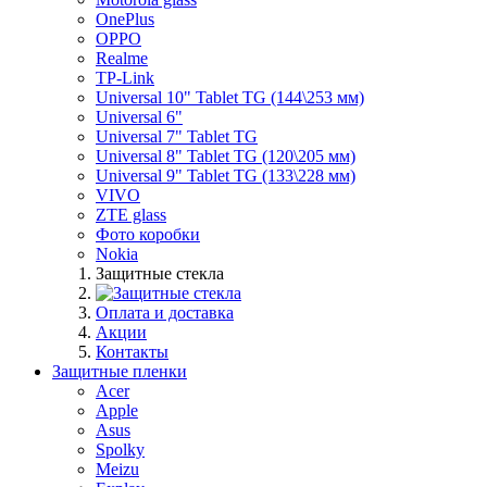
OnePlus
OPPO
Realme
TP-Link
Universal 10" Tablet TG (144\253 мм)
Universal 6"
Universal 7" Tablet TG
Universal 8" Tablet TG (120\205 мм)
Universal 9" Tablet TG (133\228 мм)
VIVO
ZTE glass
Фото коробки
Nokia
Защитные стекла
Оплата и доставка
Акции
Контакты
Защитные пленки
Acer
Apple
Asus
Spolky
Meizu