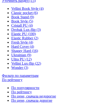
Уточнить раздел (15)
Vellini Book Style (4)
Classic pocket (6)
Book Stand (9)
Book Style (5)
Cristall PU (4)
Drobak Lux-flip (3)
Elastic PU (100)
Elastic Rubber (2)
Fresh Style (4)
Hard Cover (4)
Shaggy Hard (16)
Ukrainian (9)
Ultra PU (12)
Vellini Lux-flip (22)
Wonder (3)
Фильтр по параметрам
По рейтингу
По популярности
По рейтингу
По цене, сначала недорогие
По цене, сначала дорогие