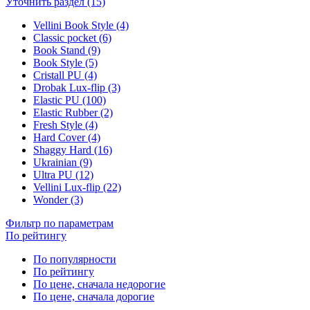
Уточнить раздел (15)
Vellini Book Style (4)
Classic pocket (6)
Book Stand (9)
Book Style (5)
Cristall PU (4)
Drobak Lux-flip (3)
Elastic PU (100)
Elastic Rubber (2)
Fresh Style (4)
Hard Cover (4)
Shaggy Hard (16)
Ukrainian (9)
Ultra PU (12)
Vellini Lux-flip (22)
Wonder (3)
Фильтр по параметрам
По рейтингу
По популярности
По рейтингу
По цене, сначала недорогие
По цене, сначала дорогие