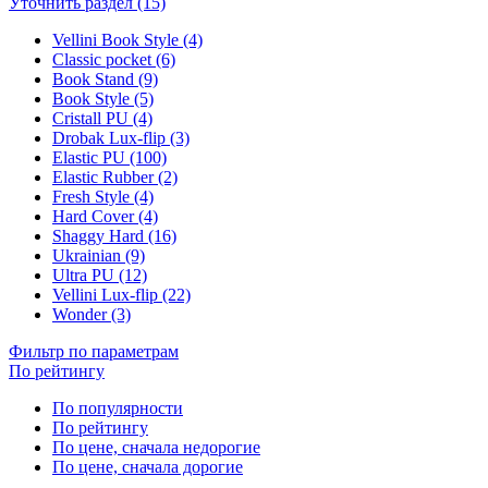
Уточнить раздел (15)
Vellini Book Style (4)
Classic pocket (6)
Book Stand (9)
Book Style (5)
Cristall PU (4)
Drobak Lux-flip (3)
Elastic PU (100)
Elastic Rubber (2)
Fresh Style (4)
Hard Cover (4)
Shaggy Hard (16)
Ukrainian (9)
Ultra PU (12)
Vellini Lux-flip (22)
Wonder (3)
Фильтр по параметрам
По рейтингу
По популярности
По рейтингу
По цене, сначала недорогие
По цене, сначала дорогие