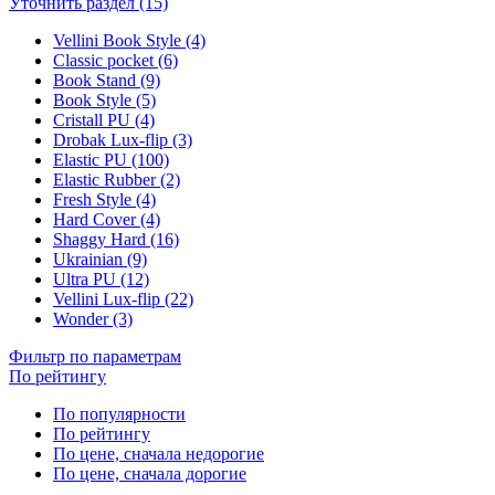
Уточнить раздел (15)
Vellini Book Style (4)
Classic pocket (6)
Book Stand (9)
Book Style (5)
Cristall PU (4)
Drobak Lux-flip (3)
Elastic PU (100)
Elastic Rubber (2)
Fresh Style (4)
Hard Cover (4)
Shaggy Hard (16)
Ukrainian (9)
Ultra PU (12)
Vellini Lux-flip (22)
Wonder (3)
Фильтр по параметрам
По рейтингу
По популярности
По рейтингу
По цене, сначала недорогие
По цене, сначала дорогие