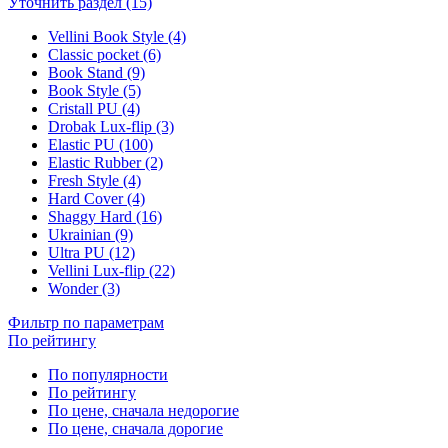
Уточнить раздел (15)
Vellini Book Style (4)
Classic pocket (6)
Book Stand (9)
Book Style (5)
Cristall PU (4)
Drobak Lux-flip (3)
Elastic PU (100)
Elastic Rubber (2)
Fresh Style (4)
Hard Cover (4)
Shaggy Hard (16)
Ukrainian (9)
Ultra PU (12)
Vellini Lux-flip (22)
Wonder (3)
Фильтр по параметрам
По рейтингу
По популярности
По рейтингу
По цене, сначала недорогие
По цене, сначала дорогие