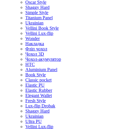
Oscar Style
Shaggy Hard
Simple Style
Titanium Panel
Ukrainian
Vellini Book Style
Vellini Lux-flip
Wonder
Накладка
Фліп чохол
Чохол 3D
Чохол-акумулятор
HTC
Aluminium Panel
Book Style
Classic pocket
Elastic PU
Elastic Rubber
Elegant Wallet
Fresh Style
Lux-flip Drobak
Shaggy Hard
Ukrainian
Ultra PU
Vellini Lux-flip