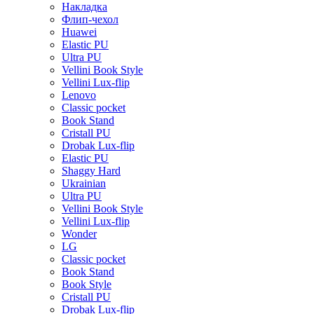
Накладка
Флип-чехол
Huawei
Elastic PU
Ultra PU
Vellini Book Style
Vellini Lux-flip
Lenovo
Classic pocket
Book Stand
Cristall PU
Drobak Lux-flip
Elastic PU
Shaggy Hard
Ukrainian
Ultra PU
Vellini Book Style
Vellini Lux-flip
Wonder
LG
Classic pocket
Book Stand
Book Style
Cristall PU
Drobak Lux-flip