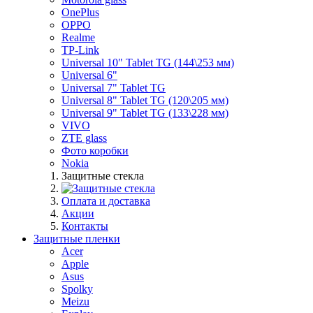
OnePlus
OPPO
Realme
TP-Link
Universal 10" Tablet TG (144\253 мм)
Universal 6"
Universal 7" Tablet TG
Universal 8" Tablet TG (120\205 мм)
Universal 9" Tablet TG (133\228 мм)
VIVO
ZTE glass
Фото коробки
Nokia
Защитные стекла
Оплата и доставка
Акции
Контакты
Защитные пленки
Acer
Apple
Asus
Spolky
Meizu