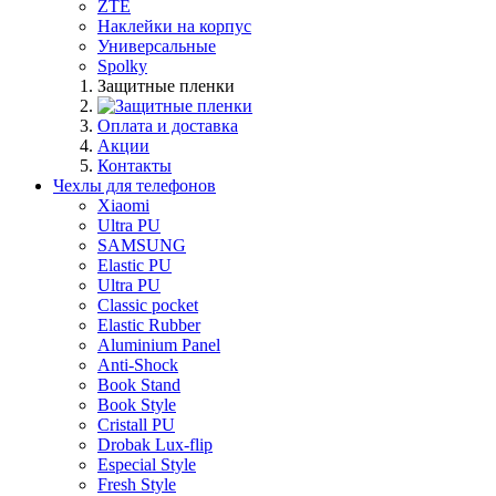
ZTE
Наклейки на корпус
Универсальные
Spolky
Защитные пленки
Оплата и доставка
Акции
Контакты
Чехлы для телефонов
Xiaomi
Ultra PU
SAMSUNG
Elastic PU
Ultra PU
Classic pocket
Elastic Rubber
Aluminium Panel
Anti-Shock
Book Stand
Book Style
Cristall PU
Drobak Lux-flip
Especial Style
Fresh Style